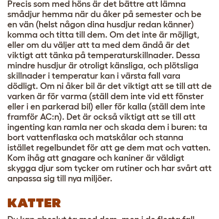
Precis som med höns är det bättre att lämna
smådjur hemma när du åker på semester och be
en vän (helst någon dina husdjur redan känner)
komma och titta till dem. Om det inte är möjligt,
eller om du väljer att ta med dem ändå är det
viktigt att tänka på temperaturskillnader. Dessa
mindre husdjur är otroligt känsliga, och plötsliga
skillnader i temperatur kan i värsta fall vara
dödligt. Om ni åker bil är det viktigt att se till att de
varken är för varma (ställ dem inte vid ett fönster
eller i en parkerad bil) eller för kalla (ställ dem inte
framför AC:n). Det är också viktigt att se till att
ingenting kan ramla ner och skada dem i buren: ta
bort vattenflaska och matskålar och stanna
istället regelbundet för att ge dem mat och vatten.
Kom ihåg att gnagare och kaniner är väldigt
skygga djur som tycker om rutiner och har svårt att
anpassa sig till nya miljöer.
KATTER