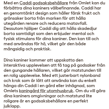
Med en
Caddi godsaksbehållare
från Omlet kan du
förbättra dina kaniners välbefinannde. Caddi har
en genomtänkt design som håller färsk frukt och
grönsaker borta från marken för att hålla
utegården renare och reducera matavfall.
Dessutom hjälper Caddi dig att hålla skadedjur
borta samtidigt som den erbjuder mental och
fysisk stimulans för dina kaniner. Den kan till och
med användas för hö, vilket gör den både
mångsidig och praktisk.
Dina kaniner kommer att uppskatta den
interaktiva upplevelsen att få tag på godsaker från
den gungande hållaren, vilket gör matstunden till
en rolig upplevelse. Med ett justerbart nylonband
och krok som är lätt att använda kan du enkelt
hänga din Caddi i en gård eller inhägnad, som
Omlets
kaningård för utomhusbruk
. Om du vill göra
dina kaniners omgivningar och matstund lite
roligare är en godsaksbehållare en perfekt
julklapp.