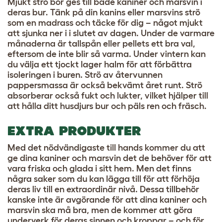
Mjukt strö bör ges till både kaniner och marsvin i
deras bur. Tänk på din kanins eller marsvins strö
som en madrass och täcke för dig – något mjukt
att sjunka ner i i slutet av dagen. Under de varmare
månaderna är tallspån eller pellets ett bra val,
eftersom de inte blir så varma. Under vintern kan
du välja ett tjockt lager halm för att förbättra
isoleringen i buren. Strö av återvunnen
pappersmassa är också bekvämt året runt. Strö
absorberar också fukt och lukter, vilket hjälper till
att hålla ditt husdjurs bur och päls ren och fräsch.
EXTRA PRODUKTER
Med det nödvändigaste till hands kommer du att
ge dina kaniner och marsvin det de behöver för att
vara friska och glada i sitt hem. Men det finns
några saker som du kan lägga till för att förhöja
deras liv till en extraordinär nivå. Dessa tillbehör
kanske inte är avgörande för att dina kaniner och
marsvin ska må bra, men de kommer att göra
underverk för deras sinnen och kroppar – och för