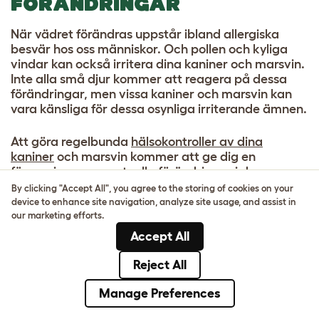
FÖRÄNDRINGAR
När vädret förändras uppstår ibland allergiska
besvär hos oss människor. Och pollen och kyliga
vindar kan också irritera dina kaniner och marsvin.
Inte alla små djur kommer att reagera på dessa
förändringar, men vissa kaniner och marsvin kan
vara känsliga för dessa osynliga irriterande ämnen.
Att göra regelbunda
hälsokontroller av dina
kaniner
och marsvin kommer att ge dig en
förvarning om eventuella förändringar i deras
beteende eller utseende. Särskilt på hösten är det
By clicking "Accept All", you agree to the storing of cookies on your
viktigt att hålla utkik efter:
device to enhance site navigation, analyze site usage, and assist in
our marketing efforts.
Accept All
Vattniga eller variga ögon och näsor
Pälsavfall när pälsen inte verkar växa tillbaka
Reject All
Röd, flagnande eller irriterad hud
Manage Preferences
Om du märker förändringar hos dina kaniner och
marsvin, kontakta din veterinär. Svängningarna