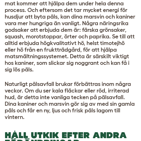
mat kommer att hjälpa dem under hela denna
process. Och eftersom det tar mycket energi för
husdjur att byta päls, kan dina marsvin och kaniner
vara mer hungriga än vanligt. Några näringsrika
godsaker att erbjuda dem är: färska grönsaker,
squash, morotstoppar, örter och paprika. Se till att
alltid erbjuda högkvalitativt hö, helst timotejhö
eller hö från en fruktträdgård, för att hjälpa
matsmältningssystemet. Detta är särskilt viktigt
hos kaniner, som slickar sig noggrant och kan få i
sig lös päls.
Naturligt pälsavfall brukar förbättras inom några
veckor. Om du ser kala fläckar eller röd, irriterad
hud, är detta inte vanliga tecken på pälsavfall.
Dina kaniner och marsvin gör sig av med sin gamla
päls och får en ny, ljus och frisk päls lagom till
vintern.
HÅLL UTKIK EFTER ANDRA