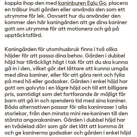
koppla ihop den med
kaninburen Eglu Go
, placera
en träbur inuti gården eller använda den som ett
utrymme för lek. Oavsett hur du använder den
kommer den här kaningården att ge dina kaniner
gott om utrymme för att motionera och gå på
upptäcktsfärd.
Kaningården för utomhusbruk finns i två olika
höjder för att passa dina behov. Gården i dubbel
höjd har tillräckligt högt i tak för att du ska kunna
gå in i den, vilket gör det lättare att kunna umgås
med dina kaniner, eller för att göra rent och fylla
på med hö eller godsaker. Gården i enkel höjd har
gott om golvyta i en lägre höjd och till ett billigare
pris, samtidigt som det fortfarande är möjligt för
barn att gå in och spendera tid med sina kaniner.
Båda alternativen passar för alla kaninraser i alla
storlekar, från den minsta mini rex-kaninen till den
största angorakaninen. Gården i dubbel höjd har
en tvådelad dörr som gör det lätt att komma åt
och ge kaninerna godsaker och gården i enkel höjd