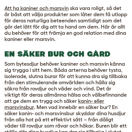
Att ha kaniner och marsvin
ska vara roligt, så det
är bäst att välja produkter som låter dem få utlopp
för deras naturliga beteenden samtidigt som det
gör det lätt för dig att ta hand om dem. Här är allt
du behöver för att främja en god relation med dina
kaniner eller marsvin.
EN SÄKER BUR OCH GÅRD
Som bytesdjur behöver kaniner och marsvin känna
sig trygga i sitt hem. Båda arterna behöver tysta,
isolerade, slutna burar för att kunna dra sig tillbaka
från den stimulerande omvärlden och hålla sig
säkra från rovdjur och väder och vind. Det är
viktigt för deras allmänna hälsa och välbefinnande
att ge dem en trygg och säker
kanin- eller
marsvinsbur
. Men vad innebär en säker bur? En
säker kanin- och marsvinsbur skyddar dina husdjur
från alla hot på ett effektivt sätt – från dåligt
väder till rovdjur som rävar och hökar. Buren blir ett