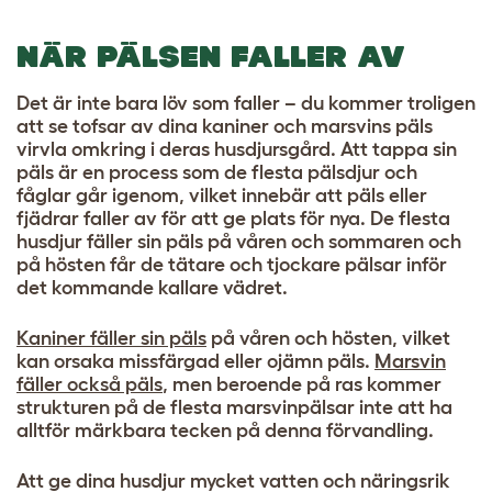
NÄR PÄLSEN FALLER AV
Det är inte bara löv som faller – du kommer troligen
att se tofsar av dina kaniner och marsvins päls
virvla omkring i deras husdjursgård. Att tappa sin
päls är en process som de flesta pälsdjur och
fåglar går igenom, vilket innebär att päls eller
fjädrar faller av för att ge plats för nya. De flesta
husdjur fäller sin päls på våren och sommaren och
på hösten får de tätare och tjockare pälsar inför
det kommande kallare vädret.
Kaniner fäller sin päls
på våren och hösten, vilket
kan orsaka missfärgad eller ojämn päls.
Marsvin
fäller också päls
, men beroende på ras kommer
strukturen på de flesta marsvinpälsar inte att ha
alltför märkbara tecken på denna förvandling.
Att ge dina husdjur mycket vatten och näringsrik