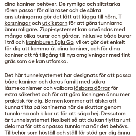
dina kaniner behöver. De rymliga och slitstarka
rören passar för alla raser och de säkra
anslutningarna gör det lätt att lägga till
hörn
,
T-
korsningar
och
utkikstorn
för att göra tunnlarna
ännu roligare. Zippi-systemet kan användas med
många olika burar och gårdar, inklusive både burar
i trä och
kaninburen Eglu Go
, vilket gör det enkelt
för dig att komma åt dina kaniner, och för dina
kaniner att få tillgång till nya omgivningar med fint
gräs som de kan utforska.
Det här tunnelsystemet har designats för att passa
både kaniner och deras familj med säkra
låsmekanismer och valbara
låsbara dörrar
för
extra säkerhet och för att göra lösningen ännu mer
praktisk för dig. Barnen kommer att älska att
kunna titta på kaninerna när de skuttar genom
tunnlarna och kikar ut för att säga hej. Dessutom
är tunnelsystemet flexibelt så att du kan flytta runt
delarna för att anpassa tunnlarna när det behövs.
Tillbehör som
höställ
och
ställ för stöd
ger dig ännu