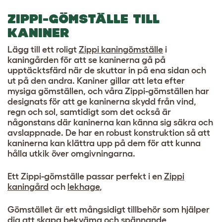
ZIPPI-GÖMSTÄLLE TILL
KANINER
Lägg till ett roligt
Zippi kaningömställe
i
kaningården för att se kaninerna gå på
upptäcktsfärd när de skuttar in på ena sidan och
ut på den andra. Kaniner gillar att leta efter
mysiga gömställen, och våra Zippi-gömställen har
designats för att ge kaninerna skydd från vind,
regn och sol, samtidigt som det också är
någonstans där kaninerna kan känna sig säkra och
avslappnade. De har en robust konstruktion så att
kaninerna kan klättra upp på dem för att kunna
hålla utkik över omgivningarna.
Ett Zippi-gömställe passar perfekt i en
Zippi
kaningård
och
lekhage
,
Gömstället är ett mångsidigt tillbehör som hjälper
dig att skapa bekväma och spännande