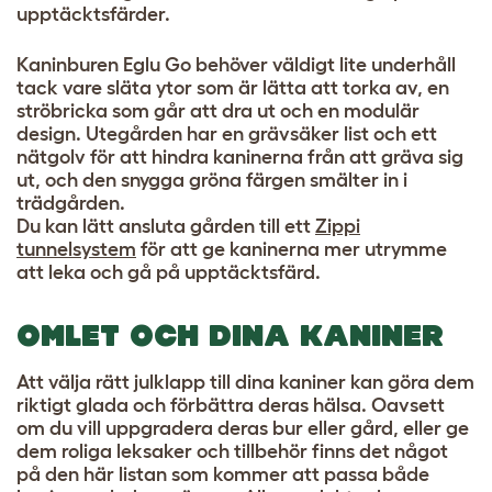
upptäcktsfärder.
Kaninburen Eglu Go behöver väldigt lite underhåll
tack vare släta ytor som är lätta att torka av, en
ströbricka som går att dra ut och en modulär
design. Utegården har en grävsäker list och ett
nätgolv för att hindra kaninerna från att gräva sig
ut, och den snygga gröna färgen smälter in i
trädgården.
Du kan lätt ansluta gården till ett
Zippi
tunnelsystem
för att ge kaninerna mer utrymme
att leka och gå på upptäcktsfärd.
OMLET OCH DINA KANINER
Att välja rätt julklapp till dina kaniner kan göra dem
riktigt glada och förbättra deras hälsa. Oavsett
om du vill uppgradera deras bur eller gård, eller ge
dem roliga leksaker och tillbehör finns det något
på den här listan som kommer att passa både