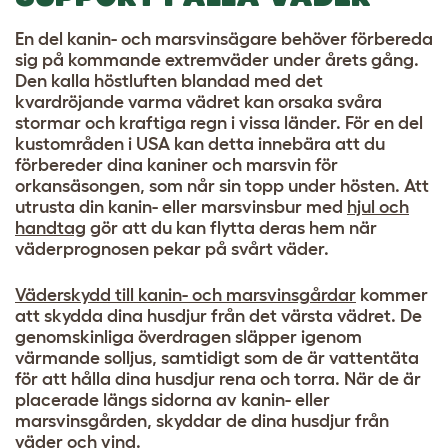
En del kanin- och marsvinsägare behöver förbereda
sig på kommande extremväder under årets gång.
Den kalla höstluften blandad med det
kvardröjande varma vädret kan orsaka svåra
stormar och kraftiga regn i vissa länder. För en del
kustområden i USA kan detta innebära att du
förbereder dina kaniner och marsvin för
orkansäsongen, som når sin topp under hösten. Att
utrusta din kanin- eller marsvinsbur med
hjul och
handtag
gör att du kan flytta deras hem när
väderprognosen pekar på svårt väder.
Väderskydd till kanin- och marsvinsgårdar
kommer
att skydda dina husdjur från det värsta vädret. De
genomskinliga överdragen släpper igenom
värmande solljus, samtidigt som de är vattentäta
för att hålla dina husdjur rena och torra. När de är
placerade längs sidorna av kanin- eller
marsvinsgården, skyddar de dina husdjur från
väder och vind.