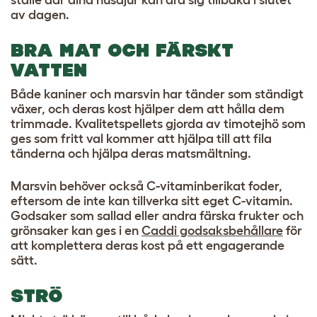
ställe där dina husdjur kan dra sig tillbaka i slutet
av dagen.
BRA MAT OCH FÄRSKT
VATTEN
Både kaniner och marsvin har tänder som ständigt
växer, och deras kost hjälper dem att hålla dem
trimmade. Kvalitetspellets gjorda av timotejhö som
ges som fritt val kommer att hjälpa till att fila
tänderna och hjälpa deras matsmältning.
Marsvin behöver också C-vitaminberikat foder,
eftersom de inte kan tillverka sitt eget C-vitamin.
Godsaker som sallad eller andra färska frukter och
grönsaker kan ges i en
Caddi godsaksbehållare
för
att komplettera deras kost på ett engagerande
sätt.
STRÖ