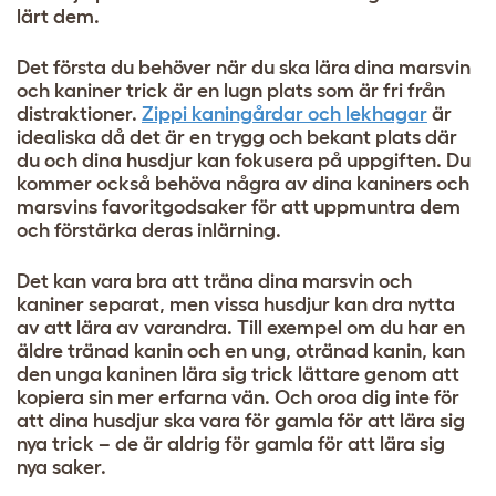
lärt dem.
Det första du behöver när du ska lära dina marsvin
och kaniner trick är en lugn plats som är fri från
distraktioner.
Zippi kaningårdar och lekhagar
är
idealiska då det är en trygg och bekant plats där
du och dina husdjur kan fokusera på uppgiften. Du
kommer också behöva några av dina kaniners och
marsvins favoritgodsaker för att uppmuntra dem
och förstärka deras inlärning.
Det kan vara bra att träna dina marsvin och
kaniner separat, men vissa husdjur kan dra nytta
av att lära av varandra. Till exempel om du har en
äldre tränad kanin och en ung, otränad kanin, kan
den unga kaninen lära sig trick lättare genom att
kopiera sin mer erfarna vän. Och oroa dig inte för
att dina husdjur ska vara för gamla för att lära sig
nya trick – de är aldrig för gamla för att lära sig
nya saker.