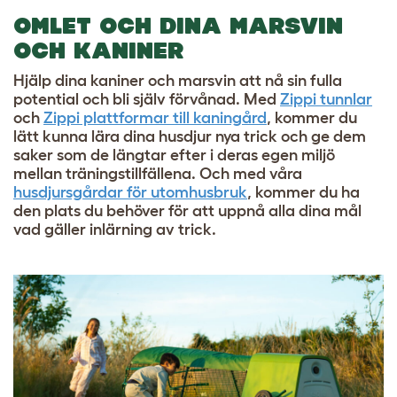
OMLET OCH DINA MARSVIN
OCH KANINER
Hjälp dina kaniner och marsvin att nå sin fulla
potential och bli själv förvånad. Med
Zippi tunnlar
och
Zippi plattformar till kaningård
, kommer du
lätt kunna lära dina husdjur nya trick och ge dem
saker som de längtar efter i deras egen miljö
mellan träningstillfällena. Och med våra
husdjursgårdar för utomhusbruk
,
kommer du ha
den plats du behöver för att uppnå alla dina mål
vad gäller inlärning av trick.