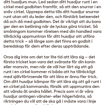
ditt husdjurs mun. Led sedan ditt husdjur runt i en
cirkel med godbiten framför, så att den snurrar i en
snäv cirkel. Upprepa detta tills ditt husdjur snurrar
runt utan att du leder den, och förstärk beteendet
då och då med godbiten. Det är viktigt att du bara
ger den en belöning när de lyckas göra tricket. Så
småningom kommer rörelsen med din handled vara
tillräcklig uppmuntran för ditt husdjur att utföra
detta trick – så länge som det finns en godbit i
beredskap för dem efter deras uppträdande.
Oroa dig inte om det tar lite tid att lära sig – det
första tricket kan vara det svåraste för din kanin
eller marsvin, men när de väl har lärt sig att gå
runt i en cirkel kommer ni båda att ha tillräckligt
med självförtroende för att lära er ännu fler trick.
Om ditt husdjur kämpar för att lära sig att gå runt i
en cirkel på kommando, försök att uppmuntra den
att vända åt andra hållet. Precis som vi är våra
husdjur antingen vänster- eller högerhänta, så
riktningen du vill att de ska gå i måste vara i linje