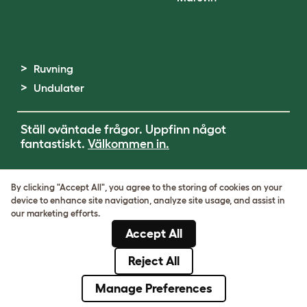
Ruvning
Undulater
Ställ oväntade frågor. Uppfinn något
fantastiskt.
Välkommen in.
Terms of Use
By clicking "Accept All", you agree to the storing of cookies on your
Cookie & Privacy Policy
device to enhance site navigation, analyze site usage, and assist in
Cookie Settings
our marketing efforts.
Sitemap
Accept All
VAT-nummer: SE502080795301
Organisationsnummer: 05028498
Reject All
© Omlet 2026
Manage Preferences