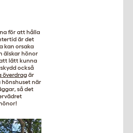
na för att hålla
tertid är det
ra kan orsaka
m älskar hönor
att lätt kunna
erskydd också
a överdrag
är
å hönshuset när
äggar, så det
ervädret
 hönor!