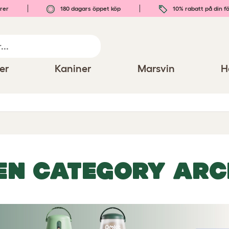
rer
180 dagars öppet köp
10% rabatt på din fö
er
Kaniner
Marsvin
H
EN CATEGORY ARC