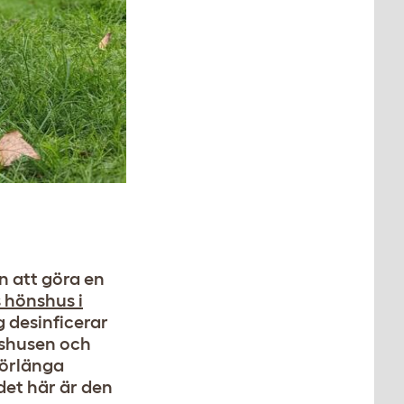
n att göra en
 hönshus i
 desinficerar
nshusen och
 förlänga
det här är den