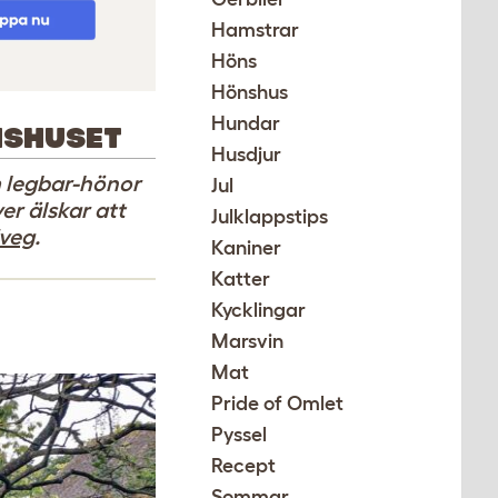
Hamstrar
Höns
Hönshus
Hundar
NSHUSET
Husdjur
m legbar-hönor
Jul
r älskar att
Julklappstips
veg
.
Kaniner
Katter
Kycklingar
Marsvin
Mat
Pride of Omlet
Pyssel
Recept
Sommar