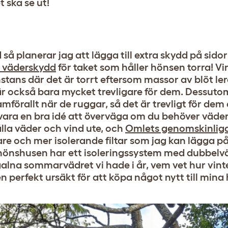
 ska se ut!
å planerar jag att lägga till extra skydd på sidor
a väderskydd
för taket som håller hönsen torra! Vin
stans där det är torrt eftersom massor av blöt le
är också bara mycket trevligare för dem. Dessuto
mförallt när de ruggar, så det är trevligt för dem 
 vara en bra idé att överväga om du behöver väd
lla väder och vind ute, och
Omlets genomskinlig
re och mer isolerande filtar som jag kan lägga p
glu-hönshusen har ett isoleringssystem med dubbelv
galna sommarvädret vi hade i år, vem vet hur vint
 perfekt ursäkt för att köpa något nytt till mina