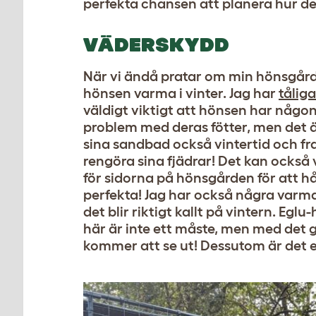
perfekta chansen att planera hur det
VÄDERSKYDD
När vi ändå pratar om min hönsgård s
hönsen varma i vinter. Jag har
tålig
väldigt viktigt att hönsen har någon
problem med deras fötter, men det 
sina sandbad också vintertid och fra
rengöra sina fjädrar! Det kan också
för sidorna på hönsgården för att hå
perfekta! Jag har också några varma
det blir riktigt kallt på vintern. E
här är inte ett måste, men med det 
kommer att se ut! Dessutom är det en