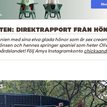
STEN: DIREKTRAPPORT FRÅN HÖ
nnien med sina elva glada hönor som är sex crea
nsen och hennes springer spaniel som heter Olive
gårdslandet! Följ Amys Instagramkonto
chicksand