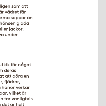
ligen som att
är vädret får
 varma soppor än
a hönsen glada
ller jackor,
rya under
utkik för något
om deras
gt att göra en
, fjädrar,
na hönor verkar
ar, vilket är
n tar vanligtvis
 det är helt