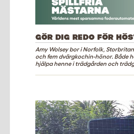
GÖR DIG REDO FÖR HÖ
Amy Wolsey bor i Norfolk, Storbrita
och fem dvärgkochin-hönor. Både hö
hjälpa henne i trädgården och träd