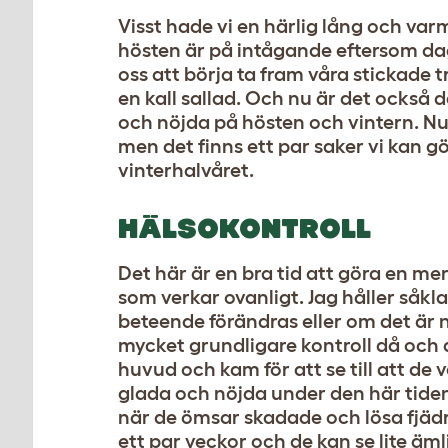
Visst hade vi en härlig lång och va
hösten är på intågande eftersom daga
oss att börja ta fram våra stickade t
en kall sallad. Och nu är det också
och nöjda på hösten och vintern. Nu f
men det finns ett par saker vi kan gör
vinterhalvåret.
HÄLSOKONTROLL
Det här är en bra tid att göra en me
som verkar ovanligt. Jag håller såkl
beteende förändras eller om det är 
mycket grundligare kontroll då och då
huvud och kam för att se till att de v
glada och nöjda under den här tiden 
när de ömsar skadade och lösa fjädra
ett par veckor och de kan se lite ä