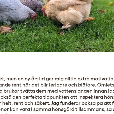
, men en ny årstid ger mig alltid extra motivatio
nande rent när det blir lerigare och blötare.
Omlets
jag brukar tvätta dem med vattenslangen innan jag
 också den perfekta tidpunkten att inspektera hö
är helt, rent och säkert. Jag funderar också på att
hönor kan vara i samma hönsgård tillsammans, så 