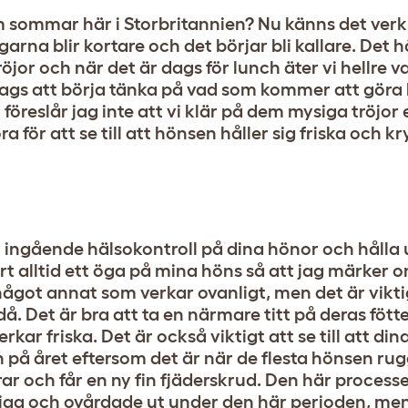
rm sommar här i Storbritannien? Nu känns det verk
rna blir kortare och det börjar bli kallare. Det h
röjor och när det är dags för lunch äter vi hellre
 dags att börja tänka på vad som kommer att gör
öreslår jag inte att vi klär på dem mysiga tröjor e
a för att se till att hönsen håller sig friska och k
r ingående hälsokontroll på dina hönor och hålla 
art alltid ett öga på mina höns så att jag märker 
något annat som verkar ovanligt, men det är vikti
. Det är bra att ta en närmare titt på deras fötter
erkar friska. Det är också viktigt att se till att di
på året eftersom det är när de flesta hönsen rugg
r och får en ny fin fjäderskrud. Den här processe
mliga och ovårdade ut under den här perioden, men