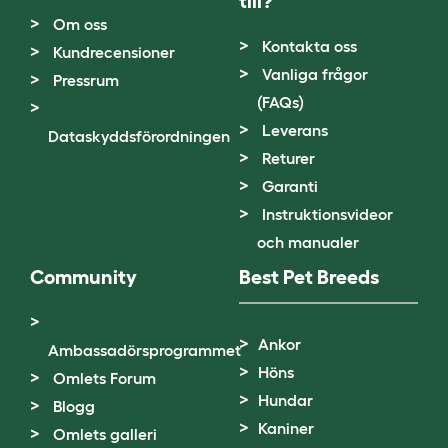
till?
Om oss
Kontakta oss
Kundrecensioner
Vanliga frågor
Pressrum
(FAQs)
Leverans
Dataskyddsförordningen
Returer
Garanti
Instruktionsvideor
och manualer
Community
Best Pet Breeds
Ankor
Ambassadörsprogrammet
Höns
Omlets Forum
Hundar
Blogg
Kaniner
Omlets galleri