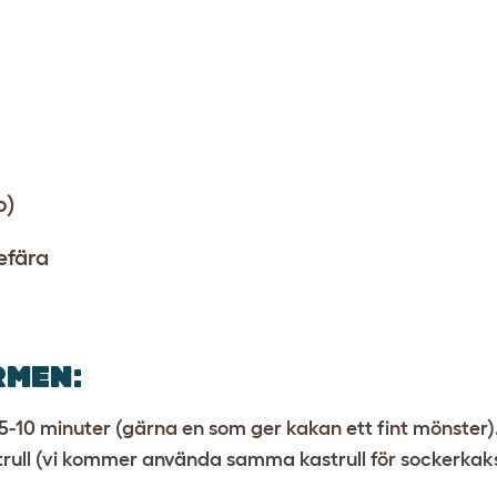
o)
efära
RMEN
:
i 5-10 minuter (gärna en som ger kakan ett fint mönster)
trull (vi kommer använda samma kastrull för sockerkak