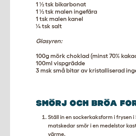
1 ½ tsk bikarbonat
1 ½ tsk malen ingefära
1 tsk malen kanel
¼ tsk salt
Glasyren:
100g mörk choklad (minst 70% kaka
100ml vispgrädde
3 msk små bitar av kristalliserad ing
SMÖRJ OCH BRÖA FO
Ställ in en sockerkaksform i frysen 
matskedar smör i en medelstor kas
värme.