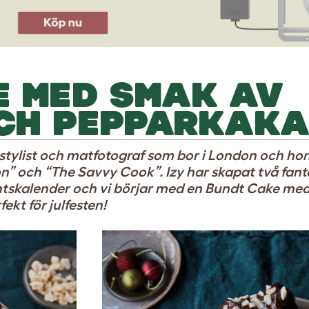
E MED SMAK AV
CH PEPPARKAK
stylist och matfotograf som bor i London och ho
n” och “The Savvy Cook”. Izy har skapat två fant
entskalender och vi börjar med en Bundt Cake me
kt för julfesten!