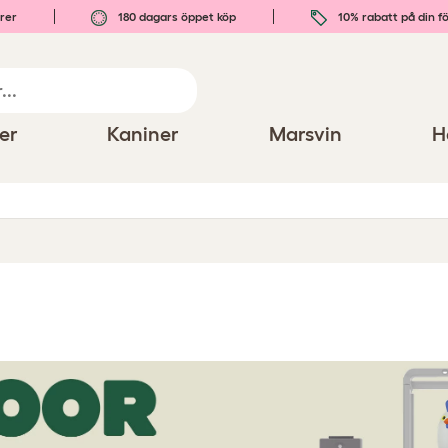
rer
180 dagars öppet köp
10% rabatt på din fö
er
Kaniner
Marsvin
H