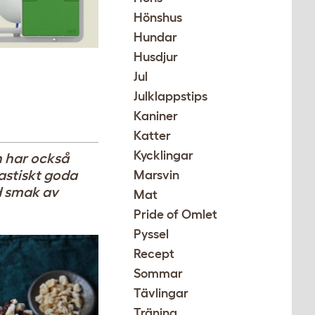
Hönshus
Hundar
Husdjur
Jul
Julklappstips
A
Kaniner
Katter
Kycklingar
n har också
astiskt goda
Marsvin
d smak av
Mat
Pride of Omlet
Pyssel
Recept
Sommar
Tävlingar
Träning