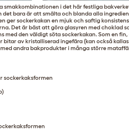
a smakkombinationen i det här festliga bakverket.
det bara är att smälta och blanda alla ingredien
pen ger sockerkakan en mjuk och saftig konsiste
a. Det är bäst att göra glasyren med choklad som
s med den väldigt söta sockerkakan. Som en fin, 
 bitar av kristalliserad ingefära (kan också kalla
s med andra bakprodukter i många större mataffä
för sockerkaksformen
p)
r sockerkaksformen