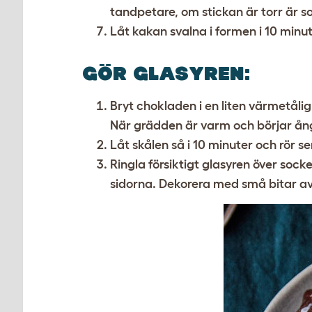
tandpetare, om stickan är torr är s
Låt kakan svalna i formen i 10 minut
GÖR GLASYREN
:
Bryt chokladen i en liten värmetålig
När grädden är varm och börjar ång
Låt skålen så i 10 minuter och rör s
Ringla försiktigt glasyren över sock
sidorna. Dekorera med små bitar av 