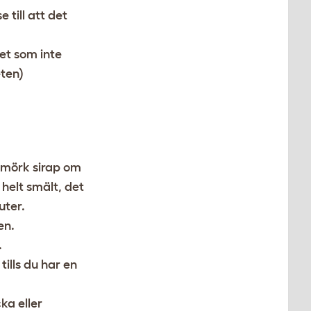
till att det
et som inte
eten)
r mörk sirap om
helt smält, det
uter.
en.
.
ills du har en
ka eller