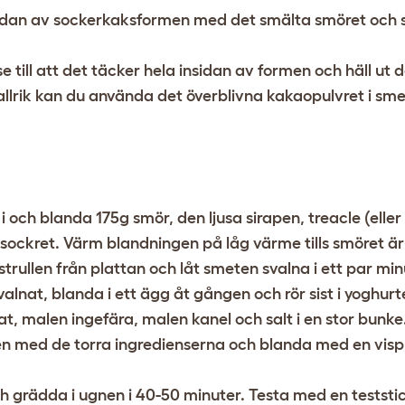
dan av sockerkaksformen med det smälta smöret och se 
till att det täcker hela insidan av formen och häll ut d
tallrik kan du använda det överblivna kakaopulvret i sm
i och blanda 175g smör, den ljusa sirapen, treacle (elle
nsockret. Värm blandningen på låg värme tills smöret är 
strullen från plattan och låt smeten svalna i ett par min
alnat, blanda i ett ägg åt gången och rör sist i yoghurt
t, malen ingefära, malen kanel och salt i en stor bunke
en med de torra ingredienserna och blanda med en visp t
 grädda i ugnen i 40-50 minuter. Testa med en teststic