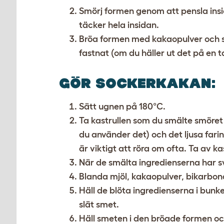
Smörj formen genom att pensla insi
täcker hela insidan.
Bröa formen med kakaopulver och se 
fastnat (om du häller ut det på en 
GÖR SOCKERKAKAN
:
Sätt ugnen på 180
°
C.
Ta kastrullen som du smälte smöret 
du använder det) och det ljusa fari
är viktigt att röra om ofta. Ta av ka
När de smälta ingredienserna har sv
Blanda mjöl, kakaopulver, bikarbona
Häll de blöta ingredienserna i bunk
slät smet.
Häll smeten i den bröade formen och