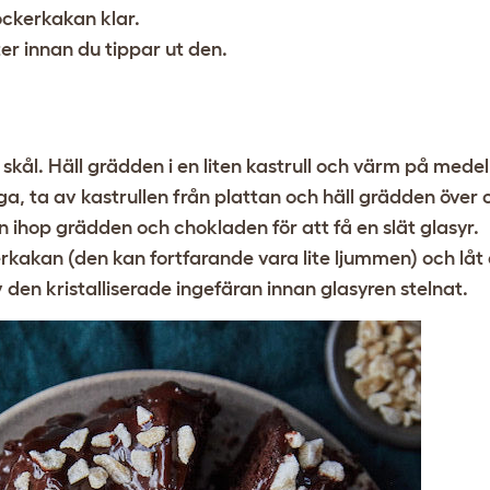
ockerkakan klar.
er innan du tippar ut den.
 skål. Häll grädden i en liten kastrull och värm på medel
a, ta av kastrullen från plattan och häll grädden över
en ihop grädden och chokladen för att få en slät glasyr.
erkakan (den kan fortfarande vara lite ljummen) och låt
den kristalliserade ingefäran innan glasyren stelnat.