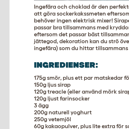
Ingefära och choklad är den perfekt
att göra sockerkakssmeten eftersom 
behöver ingen elektrisk mixer! Sira
passar bra tillsammans med kryddorn
eftersom det passar bäst tillsamman
jättegod, dekoration kan du strö över
ingefära) som du hittar tillsamman
INGREDIENSER:
175g smör, plus ett par matskedar 
150g ljus sirap
120g treacle (eller använd mörk sira
120g ljust farinsocker
3 ägg
200g naturell yoghurt
250g vetemjöl
60g kakaopulver, plus lite extra fö