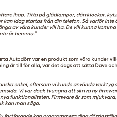
ftare ihop. Titta på glödlampor, dörrklockor, kyls
kan idag startas från din telefon. Så varför inte 
nga av våra kunder vill ha. De vill kunna komma
 inte är hemma.”
marta Autodörr var en produkt som våra kunder vi
g är till för alla, var det dags att sätta Dave oc
anska enkel, eftersom vi kunde använda verktyg 
msida. Vi var dock tvungna att skriva ny firmware
n nya funktionaliteten. Firmware är som mjukvara,
juk kan man säga.
tt du fortfarande kan programmera dina dörrinstäl