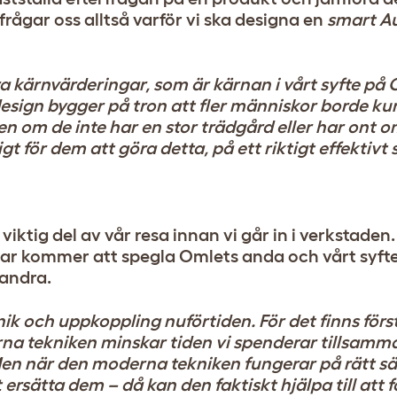
rågar oss alltså varför vi ska designa en
smart A
ra kärnvärderingar, som är kärnan i vårt syfte på 
 design bygger på tron ​​att fler människor borde 
 om de inte har en stor trädgård eller har ont om t
 för dem att göra detta, på ett riktigt effektivt s
iktig del av vår resa innan vi går in i verkstaden
nar kommer att spegla Omlets anda och vårt syfte
andra.
k och uppkoppling nuförtiden. För det finns först
na tekniken minskar tiden vi spenderar tillsamm
n när den moderna tekniken fungerar på rätt sätt
tt ersätta dem – då kan den faktiskt hjälpa till att