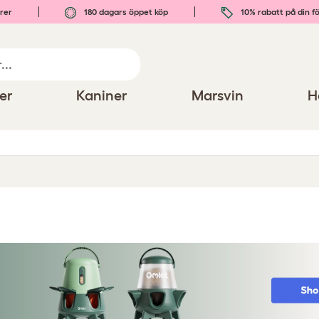
rer
180 dagars öppet köp
10% rabatt på din fö
er
Kaniner
Marsvin
H