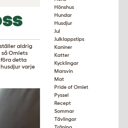
Hönshus
Hundar
OSS
Husdjur
Jul
Julklappstips
ställer aldrig
Kaniner
, så Omlets
Katter
föra detta
Kycklingar
 husdjur varje
Marsvin
Mat
Pride of Omlet
Pyssel
Recept
Sommar
Tävlingar
Träning