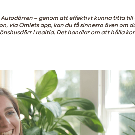
utodörren – genom att effektivt kunna titta till
efon, via Omlets app, kan du få sinnesro även om du
nshusdörr i realtid. Det handlar om att hålla ko