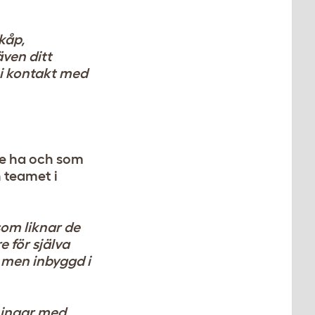
kåp,
även ditt
 i kontakt med
lle ha och som
h teamet i
som liknar de
 för själva
 men inbyggd i
lningar med