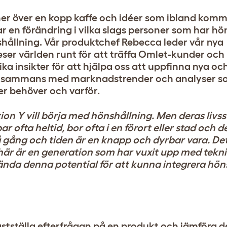
er över en kopp kaffe och idéer som ibland komme
ar en förändring i vilka slags personer som har hö
önshållning. Vår produktchef Rebecca leder vår nya
eser världen runt för att träffa Omlet-kunder och
a insikter för att hjälpa oss att uppfinna nya och
illsammans med marknadstrender och analyser s
er behöver och varför.
on Y vill börja med hönshållning. Men deras livsst
ar ofta heltid, bor ofta i en förort eller stad och 
å gång och tiden är en knapp och dyrbar vara. De
är är en generation som har vuxit upp med tekn
nda denna potential för att kunna integrera höns
fastställa efterfrågan på en produkt och jämföra 