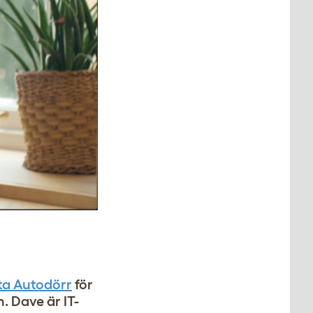
ta Autodörr
för
. Dave är IT-