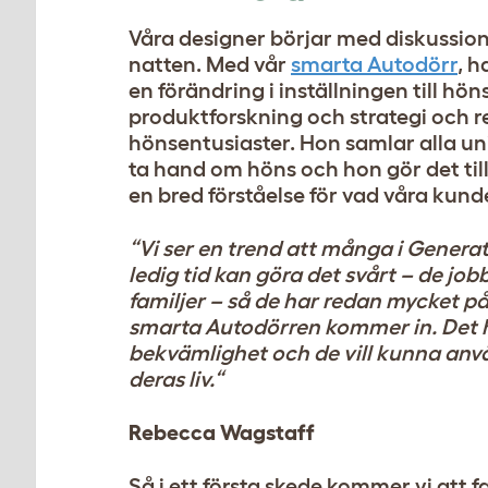
Våra designer börjar med diskussion
natten. Med vår
smarta Autodörr
, h
en förändring i inställningen till h
produktforskning och strategi och r
hönsentusiaster. Hon samlar alla unik
ta hand om höns och hon gör det t
en bred förståelse för vad våra kund
“Vi ser en trend att många i Generati
ledig tid kan göra det svårt – de jobb
familjer – så de har redan mycket p
smarta Autodörren kommer in. Det h
bekvämlighet och de vill kunna anvä
deras liv.“
Rebecca Wagstaff
Så i ett första skede kommer vi att 