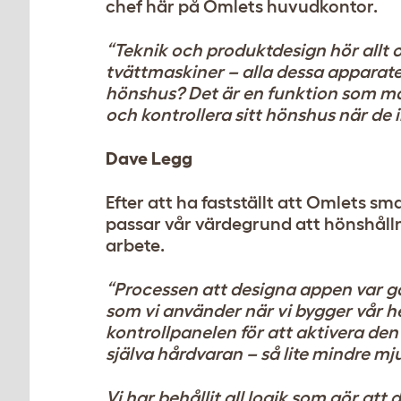
chef här på Omlets huvudkontor.
“Teknik och produktdesign hör allt o
tvättmaskiner – alla dessa apparater 
hönshus? Det är en funktion som må
och kontrollera sitt hönshus när de
Dave Legg
Efter att ha fastställt att Omlets s
passar vår värdegrund att hönshållnin
arbete.
“Processen att designa appen var g
som vi använder när vi bygger vår he
kontrollpanelen för att aktivera de
själva hårdvaran – så lite mindre m
Vi har behållit all logik som gör a