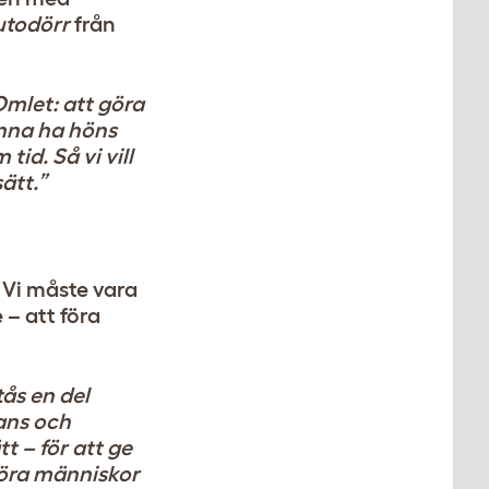
utodörr
från
Omlet: att göra
kunna ha höns
id. Så vi vill
ätt.”
. Vi måste vara
 – att föra
ås en del
ans och
 – för att ge
 föra människor