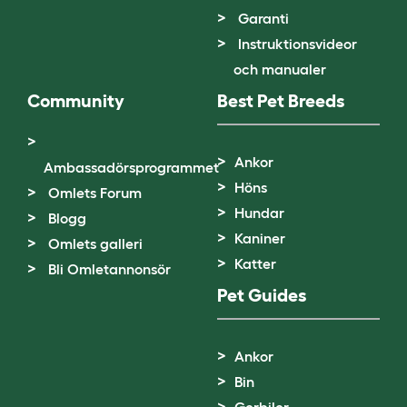
Garanti
Instruktionsvideor
och manualer
Community
Best Pet Breeds
Ankor
Ambassadörsprogrammet
Höns
Omlets Forum
Hundar
Blogg
Kaniner
Omlets galleri
Katter
Bli Omletannonsör
Pet Guides
Ankor
Bin