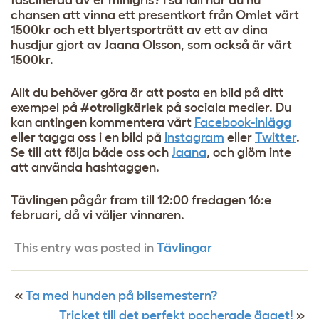
fascinerad av er minigris? I så fall har du nu
chansen att vinna ett presentkort från Omlet värt
1500kr och ett blyertsporträtt av ett av dina
husdjur gjort av Jaana Olsson, som också är värt
1500kr.
Allt du behöver göra är att posta en bild på ditt
exempel på
#otroligkärlek
på sociala medier. Du
kan antingen kommentera vårt
Facebook-inlägg
eller tagga oss i en bild på
Instagram
eller
Twitter
.
Se till att följa både oss och
Jaana
, och glöm inte
att använda hashtaggen.
Tävlingen pågår fram till 12:00 fredagen 16:e
februari, då vi väljer vinnaren.
This entry was posted in
Tävlingar
«
Ta med hunden på bilsemestern?
Tricket till det perfekt pocherade ägget!
»