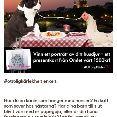
#otroligkärlek
helt enkelt.
Har du en kanin som hänger med hönsen? En katt
som sover hos hästarna? Har dina barn till slut
blivit vän med er papegoja, eller är din hund