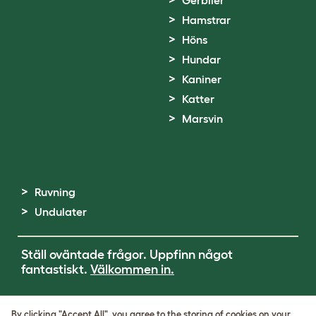
Gerbiler
Hamstrar
Höns
Hundar
Kaniner
Katter
Marsvin
Ruvning
Undulater
Ställ oväntade frågor. Uppfinn något
fantastiskt.
Välkommen in.
Terms of Use
By clicking "Accept All", you agree to the storing of cookies on your