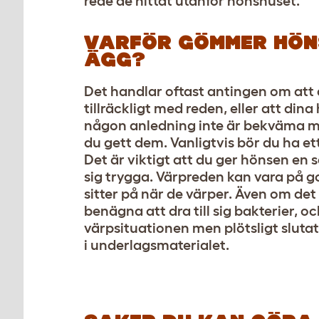
rede de hittat utanför hönshuset.
VARFÖR GÖMMER HÖN
ÄGG?
Det handlar oftast antingen om att d
tillräckligt med reden, eller att dina
någon anledning inte är bekväma m
du gett dem. Vanligtvis bör du ha ett
Det är viktigt att du ger hönsen en
sig trygga. Värpreden kan vara på go
sitter på när de värper. Även om det 
benägna att dra till sig bakterier, o
värpsituationen men plötsligt slutat
i underlagsmaterialet.