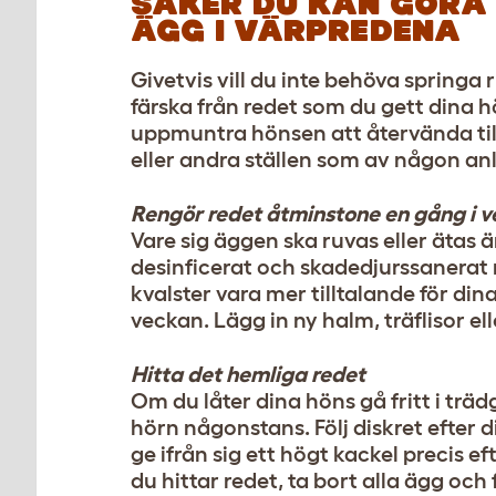
SAKER DU KAN GÖRA 
ÄGG I VÄRPREDENA
Givetvis vill du inte behöva springa 
färska från redet som du gett dina h
uppmuntra hönsen att återvända till 
eller andra ställen som av någon an
Rengör redet åtminstone en gång i 
Vare sig äggen ska ruvas eller ätas ä
desinficerat och skadedjurssanerat 
kvalster vara mer tilltalande för d
veckan. Lägg in ny halm, träflisor el
Hitta det hemliga redet
Om du låter dina höns gå fritt i träd
hörn någonstans. Följ diskret efter 
ge ifrån sig ett högt kackel precis 
du hittar redet, ta bort alla ägg oc