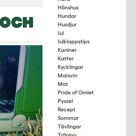
Hönshus
Hundar
 OCH
Husdjur
Jul
Julklappstips
Kaniner
Katter
Kycklingar
Marsvin
Mat
Pride of Omlet
Pyssel
Recept
Sommar
Tävlingar
Träning