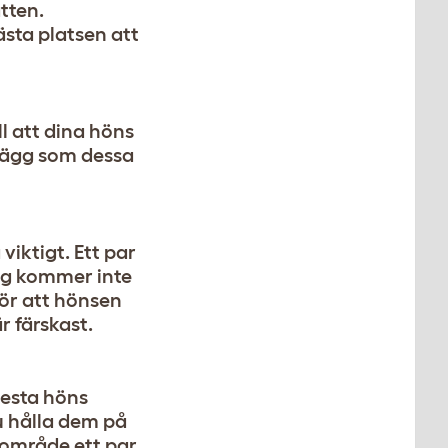
atten.
sta platsen att
l att dina höns
iägg som dessa
viktigt. Ett par
ägg kommer inte
ör att hönsen
r färskast.
lesta höns
u hålla dem på
 område ett par