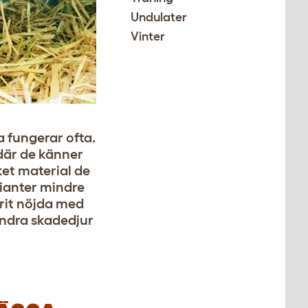
Undulater
Vinter
a fungerar ofta.
 där de känner
ket material de
rianter mindre
arit nöjda med
 andra skadedjur