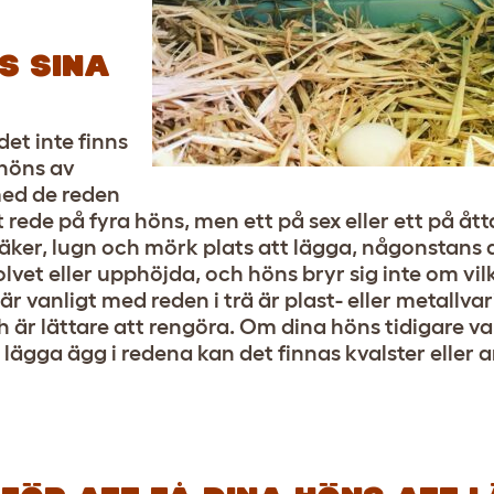
S SINA
et inte finns
 höns av
ed de reden
 rede på fyra höns, men ett på sex eller ett på ått
 säker, lugn och mörk plats att lägga, någonstans
lvet eller upphöjda, och höns bryr sig inte om vil
är vanligt med reden i trä är plast- eller metallva
ch är lättare att rengöra. Om dina höns tidigare v
 lägga ägg i redena kan det finnas kvalster eller