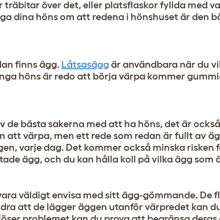
 träbitar över det, eller platsflaskor fyllda med v
a dina höns om att redena i hönshuset är den bä
an finns ägg.
Låtsasägg
är användbara när du vil
r unga höns är redo att börja värpa kommer gumm
v de bästa sakerna med att ha höns, det är också 
 att värpa, men ett rede som redan är fullt av 
en, varje dag. Det kommer också minska risken f
tade ägg, och du kan hålla koll på vilka ägg som ä
vara väldigt envisa med sitt ägg-gömmande. De f
dra att de lägger äggen utanför värpredet kan d
e löser problemet kan du prova att begränsa deras