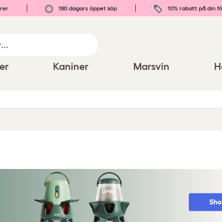
rer
180 dagars öppet köp
10% rabatt på din fö
er
Kaniner
Marsvin
H