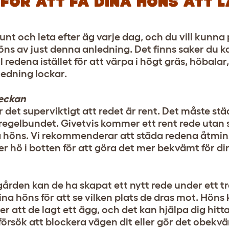
FÖR ATT FÅ DINA HÖNS ATT 
runt och leta efter äg varje dag, och du vill kunn
öns av just denna anledning. Det finns saker du ka
redena istället för att värpa i högt gräs, höbalar
ledning lockar.
veckan
r det superviktigt att redet är rent. Det måste stä
regelbundet. Givetvis kommer ett rent rede utan s
ina höns. Vi rekommenderar att städa redena åtmin
ler hö i botten för att göra det mer bekvämt för d
gården kan de ha skapat ett nytt rede under ett trä
dina höns för att se vilken plats de dras mot. Hön
efter att de lagt ett ägg, och det kan hjälpa dig h
h försök att blockera vägen dit eller gör det obek