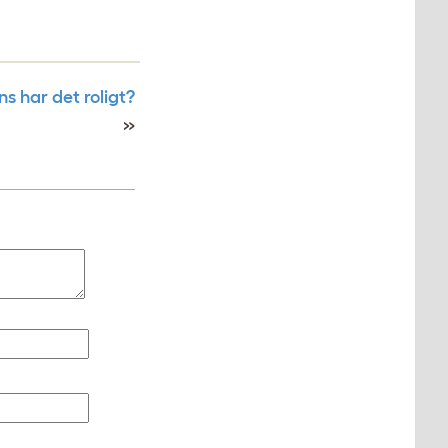
öns har det roligt?
»