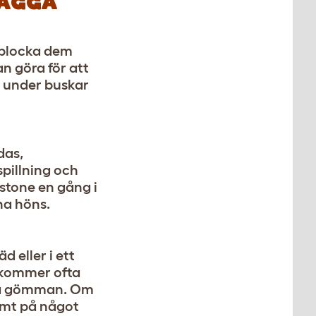
LÄGGA
a plocka dem
n göra för att
, under buskar
das,
pillning och
stone en gång i
ina höns.
d eller i ett
s kommer ofta
itta gömman. Om
vämt på något