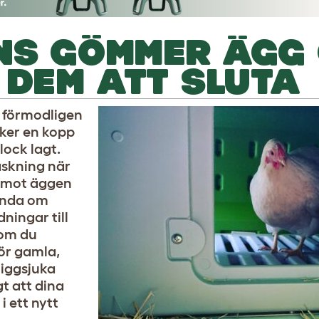
NS GÖMMER ÄGG
 DEM ATT SLUTA
 förmodligen
cker en kopp
lock lagt.
askning när
 emot äggen
vända om
ningar till
som du
för gamla,
 liggsjuka
gt att dina
i ett nytt