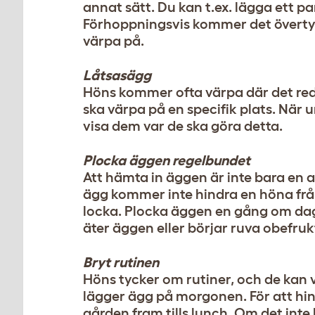
annat sätt. Du kan t.ex. lägga ett par
Förhoppningsvis kommer det övertyg
värpa på.
Låtsasägg
Höns kommer ofta värpa där det red
ska värpa på en specifik plats. Nä
visa dem var de ska göra detta.
Plocka äggen regelbundet
Att hämta in äggen är inte bara en a
ägg kommer inte hindra en höna från
locka. Plocka äggen en gång om dag
äter äggen eller börjar ruva obefruk
Bryt rutinen
Höns tycker om rutiner, och de kan 
lägger ägg på morgonen. För att hin
gården fram tills lunch. Om det int