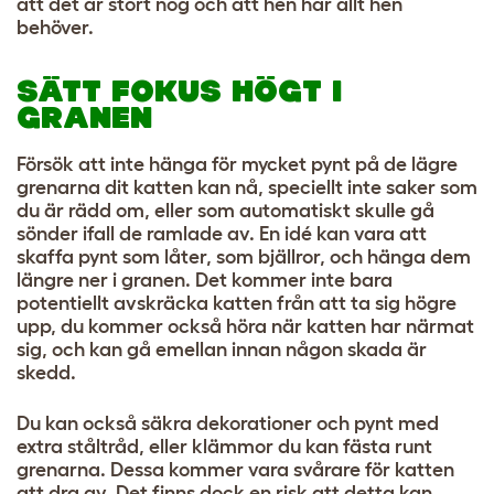
att det är stort nog och att hen har allt hen
behöver.
SÄTT FOKUS HÖGT I
GRANEN
Försök att inte hänga för mycket pynt på de lägre
grenarna dit katten kan nå, speciellt inte saker som
du är rädd om, eller som automatiskt skulle gå
sönder ifall de ramlade av. En idé kan vara att
skaffa pynt som låter, som bjällror, och hänga dem
längre ner i granen. Det kommer inte bara
potentiellt avskräcka katten från att ta sig högre
upp, du kommer också höra när katten har närmat
sig, och kan gå emellan innan någon skada är
skedd.
Du kan också säkra dekorationer och pynt med
extra ståltråd, eller klämmor du kan fästa runt
grenarna. Dessa kommer vara svårare för katten
att dra av. Det finns dock en risk att detta kan