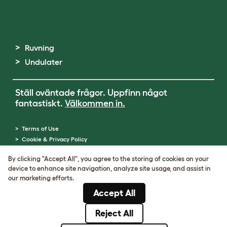
Ruvning
Undulater
Ställ oväntade frågor. Uppfinn något
fantastiskt.
Välkommen in.
Terms of Use
Cookie & Privacy Policy
Cookie Settings
By clicking "Accept All", you agree to the storing of cookies on your
Sitemap
device to enhance site navigation, analyze site usage, and assist in
VAT-nummer: SE502080795301
our marketing efforts.
Organisationsnummer: 05028498
Accept All
© Omlet 2026
Reject All