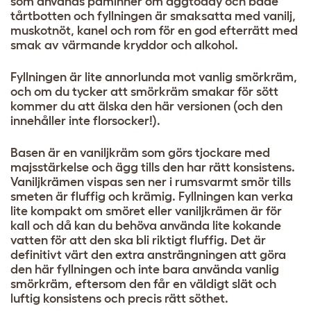
som används påminner om äggtoddy och både
tårtbotten och fyllningen är smaksatta med vanilj,
muskotnöt, kanel och rom för en god efterrätt med
smak av värmande kryddor och alkohol.
Fyllningen är lite annorlunda mot vanlig smörkräm,
och om du tycker att smörkräm smakar för sött
kommer du att älska den här versionen (och den
innehåller inte florsocker!).
Basen är en vaniljkräm som görs tjockare med
majsstärkelse och ägg tills den har rätt konsistens.
Vaniljkrämen vispas sen ner i rumsvarmt smör tills
smeten är fluffig och krämig. Fyllningen kan verka
lite kompakt om smöret eller vaniljkrämen är för
kall och då kan du behöva använda lite kokande
vatten för att den ska bli riktigt fluffig. Det är
definitivt värt den extra ansträngningen att göra
den här fyllningen och inte bara använda vanlig
smörkräm, eftersom den får en väldigt slät och
luftig konsistens och precis rätt söthet.