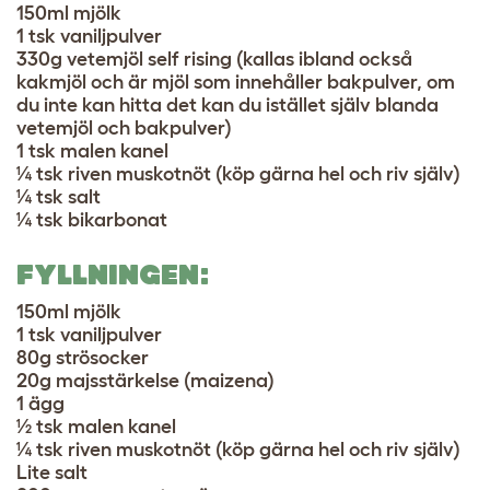
150ml mjölk
1 tsk vaniljpulver
330g vetemjöl self rising (kallas ibland också
kakmjöl och är mjöl som innehåller bakpulver, om
du inte kan hitta det kan du istället själv blanda
vetemjöl och bakpulver)
1 tsk malen kanel
¼ tsk riven muskotnöt (köp gärna hel och riv själv)
¼ tsk salt
¼ tsk bikarbonat
FYLLNINGEN:
150ml mjölk
1 tsk vaniljpulver
80g strösocker
20g majsstärkelse (maizena)
1 ägg
½ tsk malen kanel
¼ tsk riven muskotnöt (köp gärna hel och riv själv)
Lite salt