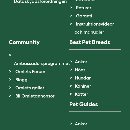
Dataskyddsförordningen
Returer
Garanti
Instruktionsvideor
och manualer
Community
Best Pet Breeds
Ankor
Ambassadörsprogrammet
Höns
Omlets Forum
Hundar
Blogg
Kaniner
Omlets galleri
Katter
Bli Omletannonsör
Pet Guides
Ankor