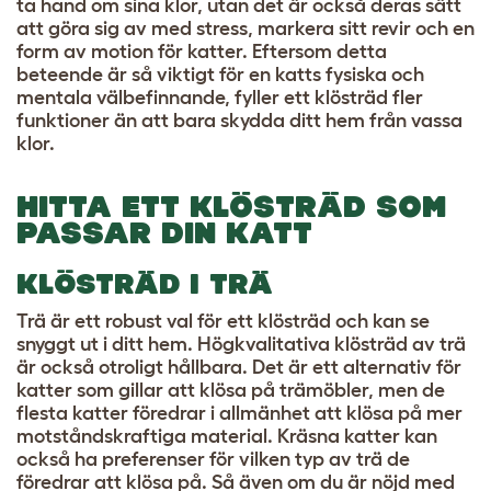
ta hand om sina klor, utan det är också deras sätt
att göra sig av med stress, markera sitt revir och en
form av
motion för katter
. Eftersom detta
beteende är så viktigt för en katts fysiska och
mentala välbefinnande, fyller ett klösträd fler
funktioner än att bara skydda ditt hem från vassa
klor.
HITTA ETT KLÖSTRÄD SOM
PASSAR DIN KATT
KLÖSTRÄD I TRÄ
Trä är ett robust val för ett klösträd och kan se
snyggt ut i ditt hem. Högkvalitativa klösträd av trä
är också otroligt hållbara. Det är ett alternativ för
katter som gillar att klösa på trämöbler
, men de
flesta katter föredrar i allmänhet att klösa på mer
motståndskraftiga material. Kräsna katter kan
också ha preferenser för vilken typ av trä de
föredrar att klösa på. Så även om du är nöjd med