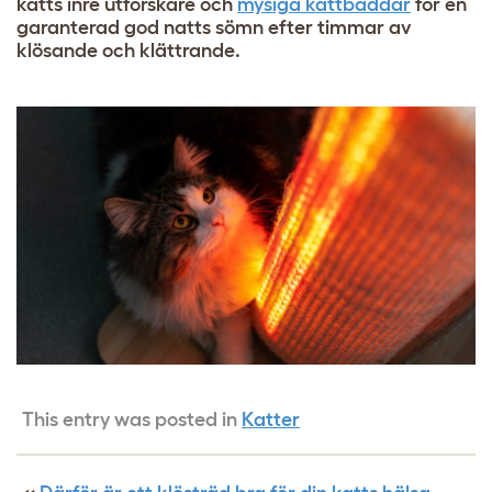
katts inre utforskare och
mysiga kattbäddar
för en
garanterad god natts sömn efter timmar av
klösande och klättrande.
This entry was posted in
Katter