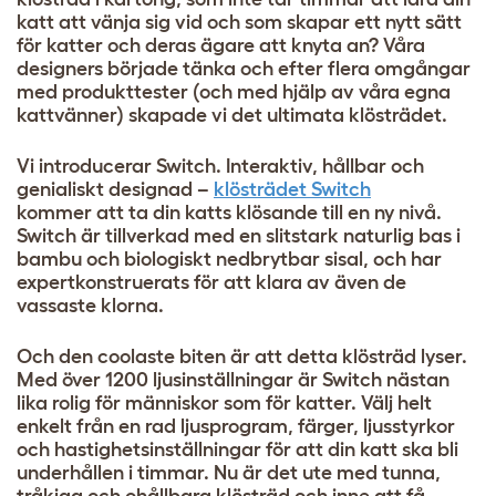
katt att vänja sig vid och som skapar ett nytt sätt
för katter och deras ägare att knyta an? Våra
designers började tänka och efter flera omgångar
med produkttester (och med hjälp av våra egna
kattvänner) skapade vi det ultimata klösträdet.
Vi introducerar Switch. Interaktiv, hållbar och
genialiskt designad –
klösträdet Switch
kommer att ta din katts klösande till en ny nivå.
Switch är tillverkad med en slitstark naturlig bas i
bambu och biologiskt nedbrytbar sisal, och har
expertkonstruerats för att klara av även de
vassaste klorna.
Och den coolaste biten är att detta klösträd lyser.
Med över 1200 ljusinställningar är Switch nästan
lika rolig för människor som för katter. Välj helt
enkelt från en rad ljusprogram, färger, ljusstyrkor
och hastighetsinställningar för att din katt ska bli
underhållen i timmar. Nu är det ute med tunna,
tråkiga och ohållbara klösträd och inne att få