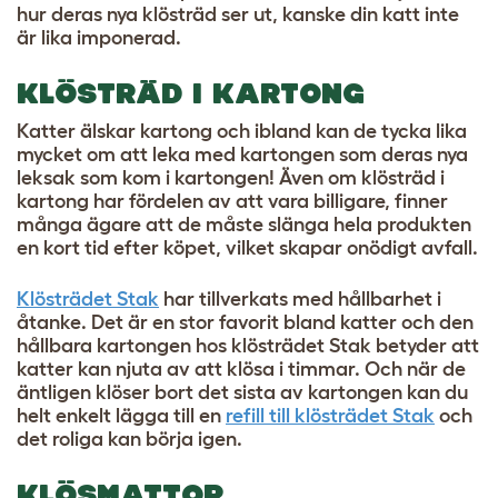
hur deras nya klösträd ser ut, kanske din katt inte
är lika imponerad.
KLÖSTRÄD I KARTONG
Katter älskar kartong och ibland kan de tycka lika
mycket om att leka med kartongen som deras nya
leksak som kom i kartongen! Även om klösträd i
kartong har fördelen av att vara billigare, finner
många ägare att de måste slänga hela produkten
en kort tid efter köpet, vilket skapar onödigt avfall.
Klösträdet Stak
har tillverkats med hållbarhet i
åtanke. Det är en stor favorit bland katter och den
hållbara kartongen hos klösträdet Stak betyder att
katter kan njuta av att klösa i timmar. Och när de
äntligen klöser bort det sista av kartongen kan du
helt enkelt lägga till en
refill till klösträdet Stak
och
det roliga kan börja igen.
KLÖSMATTOR