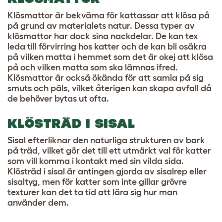
Klösmattor är bekväma för kattassar att klösa på
på grund av materialets natur. Dessa typer av
klösmattor har dock sina nackdelar. De kan tex
leda till förvirring hos katter och
de kan bli osäkra
på vilken matta i hemmet som det är okej att klösa
på och vilken matta som ska lämnas ifred
.
Klösmattor är också ökända för att samla på sig
smuts och päls, vilket återigen kan skapa avfall då
de behöver bytas ut ofta.
KLÖSTRÄD I SISAL
Sisal efterliknar den naturliga strukturen av bark
på träd, vilket gör det till ett utmärkt val för katter
som vill komma i kontakt med sin vilda sida.
Klösträd i sisal är antingen gjorda av sisalrep eller
sisaltyg, men för katter som inte gillar grövre
texturer kan det ta tid att lära sig hur man
använder dem.