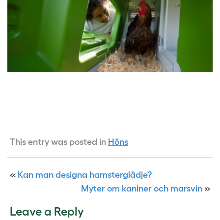
This entry was posted in
Höns
«
Kan man designa hamsterglädje?
Myter om kaniner och marsvin
»
Leave a Reply