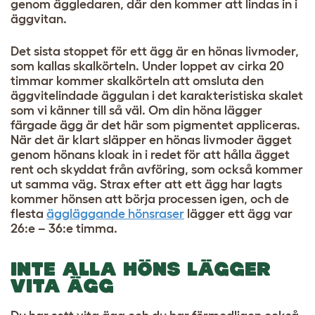
genom äggledaren, där den kommer att lindas in i
äggvitan.
Det sista stoppet för ett ägg är en hönas livmoder,
som kallas skalkörteln. Under loppet av cirka 20
timmar kommer skalkörteln att omsluta den
äggvitelindade äggulan i det karakteristiska skalet
som vi känner till så väl. Om din höna lägger
färgade ägg är det här som pigmentet appliceras.
När det är klart släpper en hönas livmoder ägget
genom hönans kloak in i redet för att hålla ägget
rent och skyddat från avföring, som också kommer
ut samma väg. Strax efter att ett ägg har lagts
kommer hönsen att börja processen igen, och de
flesta
äggläggande hönsraser
lägger ett ägg var
26:e – 36:e timma.
INTE ALLA HÖNS LÄGGER
VITA ÄGG