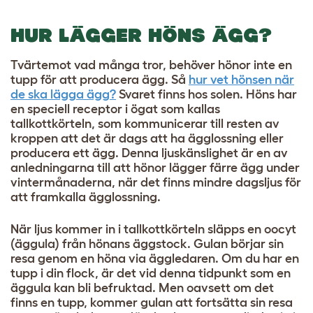
HUR LÄGGER HÖNS ÄGG?
Tvärtemot vad många tror, ​​behöver hönor inte en
tupp för att producera ägg. Så
hur vet hönsen när
de ska lägga ägg?
Svaret finns hos solen. Höns har
en speciell receptor i ögat som kallas
tallkottkörteln, som kommunicerar till resten av
kroppen att det är dags att ha ägglossning eller
producera ett ägg. Denna ljuskänslighet är en av
anledningarna till att hönor lägger färre ägg under
vintermånaderna, när det finns mindre dagsljus för
att framkalla ägglossning.
När ljus kommer in i tallkottkörteln släpps en oocyt
(äggula) från hönans äggstock. Gulan börjar sin
resa genom en höna via äggledaren. Om du har en
tupp i din flock, är det vid denna tidpunkt som en
äggula kan bli befruktad. Men oavsett om det
finns en tupp, kommer gulan att fortsätta sin resa