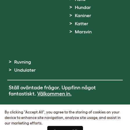
Hundar
Kaniner
Katter
Marsvin
Ruvning
Undulater
Ställ oväntade frågor. Uppfinn något
fantastiskt.
Välkommen in.
Terms of Use
By clicking "Accept All", you agree to the storing of cookies on your
Cookie & Privacy Policy
device to enhance site navigation, analyze site usage, and assist in
Cookie Settings
our marketing efforts.
Sitemap