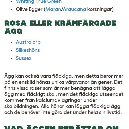
Whiting True Green
Olive Egger (
Maran
/
Araucana
korsningar)
ROSA ELLER KRÄMFÄRGADE
ÄGG
Australorp
Silkeshöns
Sussex
Ägg kan också vara fläckiga, men detta beror mer
på en enskild hönas unika värpvanor än gener. Det
finns vissa raser som är mer benägna att lägga
ägg med fläckigt skal, men det fläckiga utseendet
kommer från kalciumavlagringar under
skalbildningen. Alla hönor kan lägga fläckiga ägg
och de behöver inte göra det under hela sin livstid.
VAD ÄGGEN BERÄTTAR OM