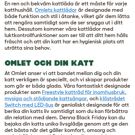
En ren och bekväm kattlåda är ett måste för varje
katthushåll.
Omlets kattlådor
är designade med
både funktion och stil i åtanke, vilket gör dem lätta
att rengöra samtidigt som de ser snygga ut i ditt
hem. Dessutom kommer våra kattlådor med
luktkontrollfunktioner som ser till att ditt hem hålls
fräscht och att din katt har en hygienisk plats att
uträtta sina behov.
OMLET OCH DIN KATT
At Omlet anser vi att bandet mellan dig och din
katt verkligen är speciellt, och vi skapar produkter
som gör er båda glada. Våra fantastiskt designade
produkter som
Freestyle katträd för inomhusbruk
,
mysiga och stödjande kattsängar
, och
klösträdet
Switch med LED-ljus
är genialiskt designade för att
berika din katts liv samtidigt som du kan förbättra
din relation med dem. Denna Black Friday kan du
bejaka din katts unika livsglädje genom att ge den
det bästa när det gäller komfort, omsorg och