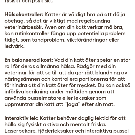
fysiskt och psykiskt.
Hälsokontroller:
Katter är väldigt bra på att dölja
obehag, så det är viktigt med regelbundna
veterinärbesök. Även om din katt verkar må bra,
kan rutinkontroller fånga upp potentiella problem
tidigt, som tandproblem, viktförändringar eller
ledvärk.
En balanserad kost:
Vad din katt äter spelar en stor
roll för deras allmänna hälsa. Rådgör med din
veterinär för att se till att du ger rätt blandning av
näringsämnen och kontrollera portionerna för att
förhindra att din katt äter för mycket. Du kan också
införliva berikning under måltiden genom att
använda pusselmatare eller leksaker som
uppmuntrar din katt att “jaga” efter sin mat.
Interaktiv lek:
Katter behöver daglig lektid för att
hålla sig fysiskt aktiva och mentalt friska.
Laserpekare, fjäderleksaker och interaktiva pussel