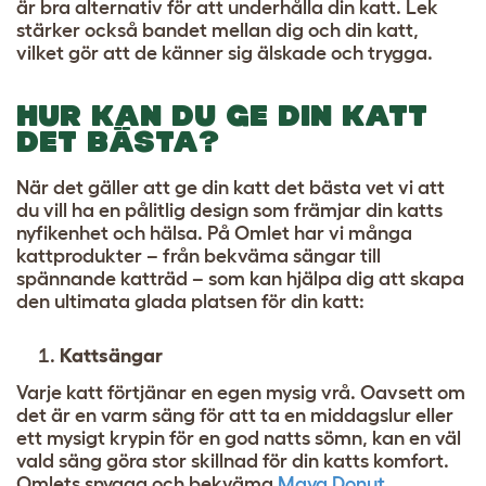
är bra alternativ för att underhålla din katt. Lek
stärker också bandet mellan dig och din katt,
vilket gör att de känner sig älskade och trygga.
HUR KAN DU GE DIN KATT
DET BÄSTA?
När det gäller att ge din katt det bästa vet vi att
du vill ha en pålitlig design som främjar din katts
nyfikenhet och hälsa. På Omlet har vi många
kattprodukter – från bekväma sängar till
spännande katträd – som kan hjälpa dig att skapa
den ultimata glada platsen för din katt:
Kattsängar
Varje katt förtjänar en egen mysig vrå. Oavsett om
det är en varm säng för att ta en middagslur eller
ett mysigt krypin för en god natts sömn, kan en väl
vald säng göra stor skillnad för din katts komfort.
Omlets snygga och bekväma
Maya Donut