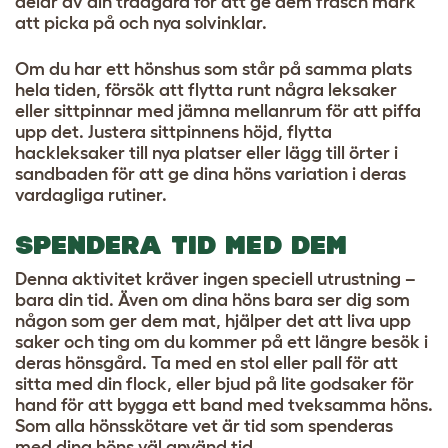
delar av din trädgård för att ge dem fräsch mark
att picka på och nya solvinklar.
Om du har ett hönshus som står på samma plats
hela tiden, försök att flytta runt några leksaker
eller sittpinnar med jämna mellanrum för att piffa
upp det. Justera sittpinnens höjd, flytta
hackleksaker till nya platser eller lägg till örter i
sandbaden för att ge dina höns variation i deras
vardagliga rutiner.
SPENDERA TID MED DEM
Denna aktivitet kräver ingen speciell utrustning –
bara din tid. Även om dina höns bara ser dig som
någon som ger dem mat, hjälper det att liva upp
saker och ting om du kommer på ett längre besök i
deras hönsgård. Ta med en stol eller pall för att
sitta med din flock, eller bjud på lite godsaker för
hand för att bygga ett band med tveksamma höns.
Som alla hönsskötare vet är tid som spenderas
med dina höns väl använd tid.