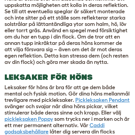
uppskatta möjligheten att kolla in deras reflektion.
Se till att eventuella speglar är säkert monterade
och inte sitter på ett ställe som reflekterar starka
solstrålar på lättantändliga ytor som halm, hö, löv
eller torrt gräs. Använd en spegel med försiktighet
om du har en tupp i din flock. Om de tror att en
annan tupp inkräktar på deras höns kommer de
att vilja försvara sig – även om det är mot deras
egen reflektion. Detta kan stressa dem (och resten
av din flock) och göra mer skada än nytta.
LEKSAKER FÖR HÖNS
Leksaker för höns är bra för att ge dem både
mental och fysisk motion. Gör dina höns mellanmål
trevligare med pickleksaker.
Pickleksaken Pendant
svänger och svajar när dina höns pickar, vilket
stimulerar både deras sinne och kropp. Eller välj
pickleksaken Poppy
som trycks ner i marken och är
ett mer permanent alternativ. Vår
Caddi
godsaksbehållare
låter dig servera din flocks