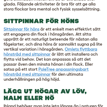
glada. Följande aktiviteter är bra för att ge alla
stora flockar bra mental och fysisk sysselsättning.
SITTPINNAR FÖR HÖNS
Sittpinnar för höns
är ett enkelt men effektivt sätt
att engagera din flock i hönsgården. Att sitta
upprätt är ett naturligt beteende för nästan alla
fågelarter, och dina höns är sannolikt sugna på lite
vertikal variation i hönsgården.
Omlets flyttbara
hönsträd med sittpinnar
är lätt att installera och
flytta vid behov. Det kan anpassas så att det
passar även den minsta hönan i din flock. Eller
satsa på ett stort
PoleTree anpassningsbart
hönsträd med sittpinnar
för den ultimata
underhållningen på hög höjd.
LÄGG UT HÖGAR AV LÖV,
HALM ELLER HÖ
Ibland behöver man inte leta längre än i naturen för