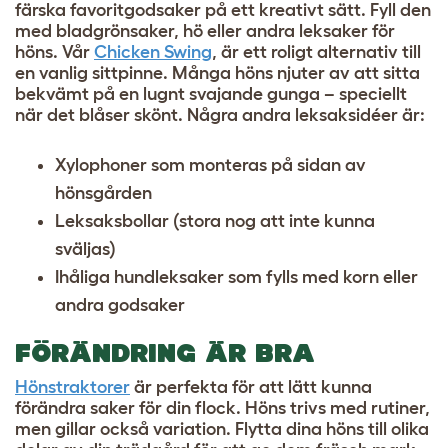
färska favoritgodsaker på ett kreativt sätt. Fyll den
med bladgrönsaker, hö eller andra leksaker för
höns. Vår
Chicken Swing
, är ett roligt alternativ till
en vanlig sittpinne. Många höns njuter av att sitta
bekvämt på en lugnt svajande gunga – speciellt
när det blåser skönt. Några andra leksaksidéer är:
Xylophoner som monteras på sidan av
hönsgården
Leksaksbollar (stora nog att inte kunna
sväljas)
Ihåliga
hundleksaker
som fylls med korn eller
andra godsaker
FÖRÄNDRING ÄR BRA
Hönstraktorer
är perfekta för att lätt kunna
förändra saker för din flock. Höns trivs med rutiner,
men gillar också variation. Flytta dina höns till olika