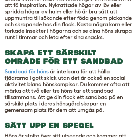
att få inspiration. Nykrattade högar av löv eller
spridda högar av halm eller hö är bra sätt att
uppmuntra till sökande efter föda genom pickande
och skrapande hos din flock. Kasta några korn eller
torkade insekter i högarna och se dina höns skrapa
runt i timmar och leta efter sina snacks.
SKAPA ETT SÄRSKILT
OMRÅDE FÖR ETT SANDBAD
Sandbad för höns
är inte bara för att hålla
fjädrarna i gott skick utan det är också en social
aktivitet bland hönskompisar. Du kommer ofta att
märka att två eller tre höns tar ett sandbad
tillsammans. Att ge din flock ett sandbad på en
särskild plats i deras hönsgård skapar en
gemensam plats för dem att umgås på.
SÄTT UPP EN SPEGEL
Höns är stolta över sitt utseende och kommer att