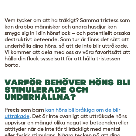
Vem tycker om att ha tråkigt? Samma tristess som
kan drabba människor och andra husdjur kan
smyga sig in i din hönsflock – och potentiellt orsaka
destruktivt beteende. Som tur är finns det sätt att
underhålla dina höns, så att de inte blir uttråkade.
Vi kommer att dela med oss av våra favoritsätt att
hålla din flock sysselsatt för att hålla tristessen
borta.
VARFÖR BEHÖVER HÖNS BLI
STIMULERADE OCH
UNDERHÅLLNA?
Precis som barn
kan höns bli bråkiga om de blir
uttråkade
. Det är inte ovanligt att uttråkade höns
uppvisar en mängd olika negativa beteenden eller
attityder när de inte får tillräckligt med mental
eller fysisk stimulans. Några tecken på att dina