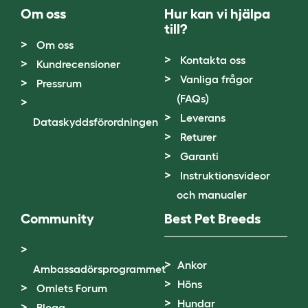
Om oss
Hur kan vi hjälpa
till?
Om oss
Kontakta oss
Kundrecensioner
Vanliga frågor
Pressrum
(FAQs)
Leverans
Dataskyddsförordningen
Returer
Garanti
Instruktionsvideor
och manualer
Community
Best Pet Breeds
Ankor
Ambassadörsprogrammet
Höns
Omlets Forum
Hundar
Blogg