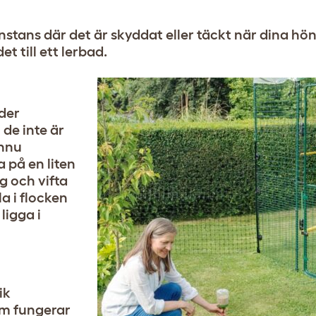
nstans där det är skyddat eller täckt när dina hön
t till ett lerbad.
der
de inte är
ännu
 på en liten
g och vifta
a i flocken
ligga i
ik
om fungerar