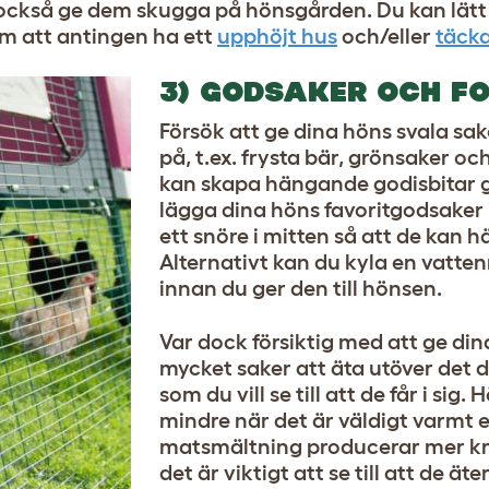
t också ge dem skugga på hönsgården. Du kan lät
 att antingen ha ett
upphöjt hus
och/eller
täck
3) GODSAKER OCH F
Försök att ge dina höns svala sa
på, t.ex. frysta bär, grönsaker oc
kan skapa hängande godisbitar 
lägga dina höns favoritgodsaker 
ett snöre i mitten så att de kan h
Alternativt kan du kyla en vatte
innan du ger den till hönsen.
Var dock försiktig med att ge din
mycket saker att äta utöver det d
som du vill se till att de får i sig.
mindre när det är väldigt varmt 
matsmältning producerar mer k
det är viktigt att se till att de ät