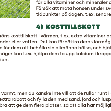
får alla vitaminer och mineraler 
Försök att mata hönsen under sv
tidpunkter på dagen, t.ex. senare
4) KOSTTILLSKOTT
höns kosttillskott i värmen, t.ex. extra vitaminer 
foder eller vatten. Det kan förbättra deras förmåg
re för dem att behålla sin allmänna hälsa, och hj
äger kan t.ex. hjälpa dem ta upp kalcium i kroppe
ion.
armt, men du kanske inte vill att de rullar runt i
 extra rabatt och fylla den med sand, jord och lus
bra att ge dem flera platser, så att alla har möjlig