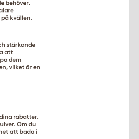
de behöver.
alare
 på kvällen.
och stärkande
a att
älpa dem
n, vilket är en
 dina rabatter.
pulver. Om du
het att bada i