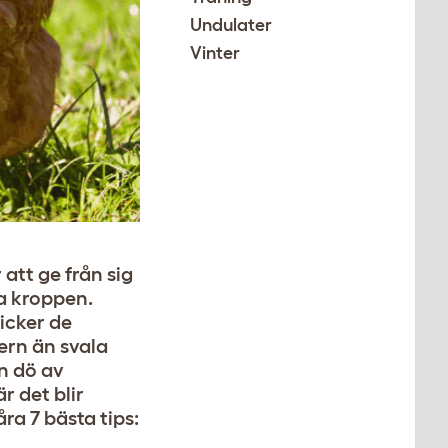
Undulater
Vinter
 att ge från sig
ra kroppen.
icker de
tern än svala
n dö av
r det blir
ra 7 bästa tips: