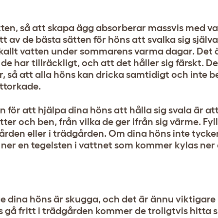
 vatten, så att skapa ägg absorberar massvis med va
t av de bästa sätten för höns att svalka sig själv
 kallt vatten under sommarens varma dagar. Det ä
t de har tillräckligt, och att det håller sig färskt. 
lor, så att alla höns kan dricka samtidigt och inte b
uttorkade.
 för att hjälpa dina höns att hålla sig svala är a
er och ben, från vilka de ger ifrån sig värme. Fyl
gården eller i trädgården. Om dina höns inte tycke
la ner en tegelsten i vattnet som kommer kylas ner
e dina höns är skugga, och det är ännu viktigare 
 gå fritt i trädgården kommer de troligtvis hitta