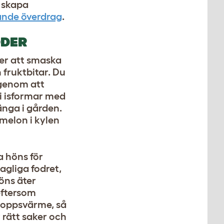
t skapa
ande överdrag
.
ODER
ker att smaska
h fruktbitar. Du
genom att
i isformar med
änga i gården.
nmelon i kylen
a höns för
agliga fodret,
 Höns äter
eftersom
roppsvärme, så
er rätt saker och