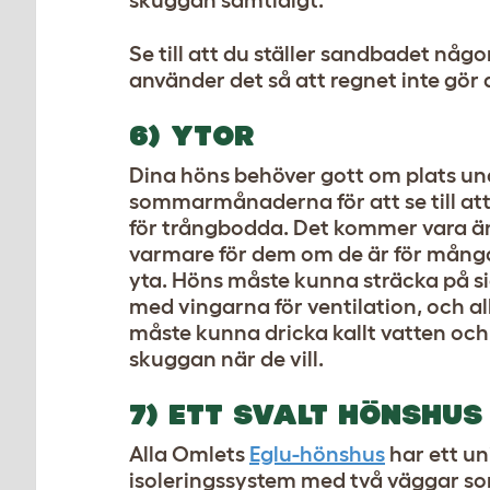
skuggan samtidigt.
Se till att du ställer sandbadet någo
använder det så att regnet inte gör de
6) YTOR
Dina höns behöver gott om plats un
sommarmånaderna för att se till att 
för trångbodda. Det kommer vara 
varmare för dem om de är för många
yta. Höns måste kunna sträcka på si
med vingarna för ventilation, och all
måste kunna dricka kallt vatten och 
skuggan när de vill.
7) ETT SVALT HÖNSHUS
Alla Omlets
Eglu-hönshus
har ett un
isoleringssystem med två väggar s