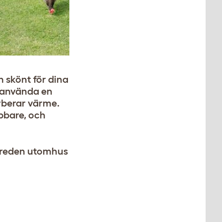
h skönt för dina
r använda en
orberar värme.
abbare, och
rpreden utomhus