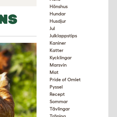
Hönshus
Hundar
ÖNS
Husdjur
Jul
Julklappstips
Kaniner
Katter
Kycklingar
Marsvin
Mat
Pride of Omlet
Pyssel
Recept
Sommar
Tävlingar
Träning