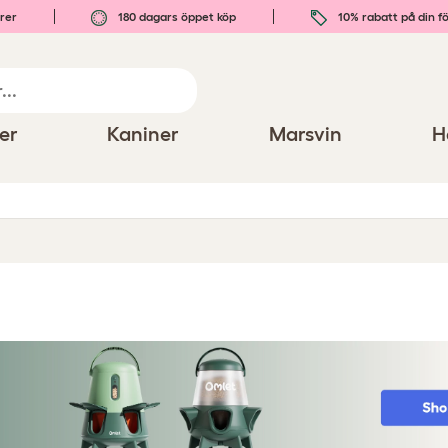
rer
180 dagars öppet köp
10% rabatt på din fö
er
Kaniner
Marsvin
H