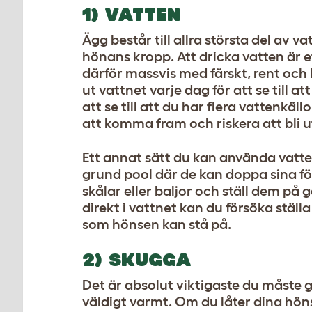
1) VATTEN
Ägg består till allra största del av
hönans kropp. Att dricka vatten är et
därför massvis med färskt, rent och
ut vattnet varje dag för att se till at
att se till att du har flera vattenkäl
att komma fram och riskera att bli 
Ett annat sätt du kan använda vatten
grund pool där de kan doppa sina fött
skålar eller baljor och ställ dem på 
direkt i vattnet kan du försöka stäl
som hönsen kan stå på.
2) SKUGGA
Det är absolut viktigaste du måste g
väldigt varmt. Om du låter dina höns