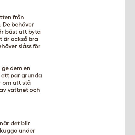
tten från
a. De behöver
r bäst att byta
Det är också bra
ehöver slåss för
tt ge dem en
l ett par grunda
r om att stå
 av vattnet och
när det blir
 skugga under