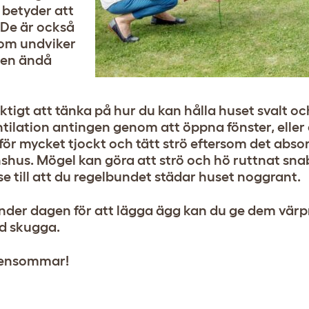
 betyder att
 De är också
som undviker
 men ändå
ktigt att tänka på hur du kan hålla huset svalt oc
ventilation antingen genom att öppna fönster, elle
 för mycket tjockt och tätt strö eftersom det abs
nshus. Mögel kan göra att strö och hö ruttnat sn
 till att du regelbundet städar huset noggrant.
t under dagen för att lägga ägg kan du ge dem vä
ed skugga.
ppensommar!