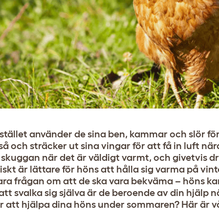
Istället använder de sina ben, kammar och slör för
 och sträcker ut sina vingar för att få in luft nä
 skuggan när det är väldigt varmt, och givetvis dr
iskt är lättare för höns att hålla sig varma på vin
ra frågan om att de ska vara bekväma – höns ka
t svalka sig själva är de beroende av din hjälp nä
ör att hjälpa dina höns under sommaren? Här är vå