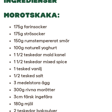
INGREDIENSER
MOROTSKAKA:
175g farinsocker
175g strösocker
150g rumstempererat smör
100g naturell yoghurt
1 1/2 teskedar mald kanel
1 1/2 teskedar mixed spice
1 tesked vanilj
1/2 tesked salt
3 medelstora ägg
300g rivna morötter
3cm färsk ingefära
180g mjöl
2 teskedar bakpulver