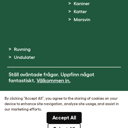
Kaniner
Katter
Marsvin
Ruvning
Undulater
Ställ oväntade frågor. Uppfinn något
fantastiskt.
Välkommen in.
Terms of Use
By clicking "Accept All", you agree to the storing of cookies on your
Cookie & Privacy Policy
device to enhance site navigation, analyze site usage, and assist in
Cookie Settings
our marketing efforts.
Sitemap
Accept All
VAT-nummer: SE502080795301
Organisationsnummer: 05028498