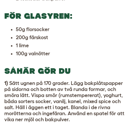
FÖR GLASYREN:
50g florsocker
200g färskost
1 lime
100g valnötter
SÅHÄR GÖR DU
1)
Sätt ugnen på 170 grader. Lägg bakplåtspapper
på sidorna och botten av två runda formar, och
smöra lätt. Vispa smör (rumstempererat), yoghurt,
båda sorters socker, vanilj, kanel, mixed spice och
salt. Häll i äggen ett i taget. Blanda i de rivna
morötterna och ingefäran. Använd en spatel för att
vika ner mjöl och bakpulver.