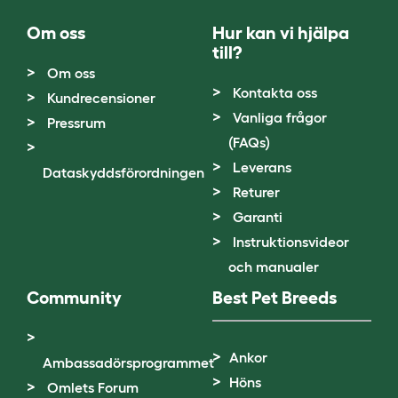
Om oss
Hur kan vi hjälpa
till?
Om oss
Kontakta oss
Kundrecensioner
Vanliga frågor
Pressrum
(FAQs)
Leverans
Dataskyddsförordningen
Returer
Garanti
Instruktionsvideor
och manualer
Community
Best Pet Breeds
Ankor
Ambassadörsprogrammet
Höns
Omlets Forum