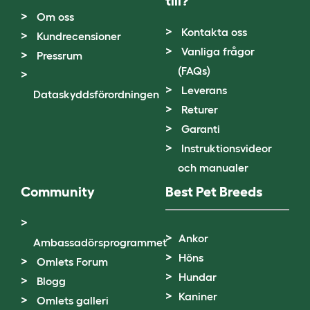
till?
Om oss
Kontakta oss
Kundrecensioner
Vanliga frågor
Pressrum
(FAQs)
Leverans
Dataskyddsförordningen
Returer
Garanti
Instruktionsvideor
och manualer
Community
Best Pet Breeds
Ankor
Ambassadörsprogrammet
Höns
Omlets Forum
Hundar
Blogg
Kaniner
Omlets galleri