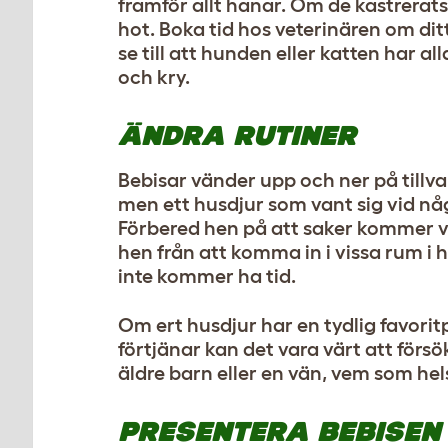
framför allt hanar. Om de kastrerat
hot. Boka tid hos veterinären om dit
se till att hunden eller katten har a
och kry.
ÄNDRA RUTINER
Bebisar vänder upp och ner på tillva
men ett husdjur som vant sig vid nå
Förbered hen på att saker kommer va
hen från att komma in i vissa rum i
inte kommer ha tid.
Om ert husdjur har en tydlig favo
förtjänar kan det vara värt att förs
äldre barn eller en vän, vem som he
PRESENTERA BEBISEN