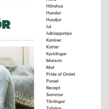
Hönshus
Hundar
ÖR
Husdjur
Jul
Julklappstips
Kaniner
Katter
Kycklingar
Marsvin
Mat
Pride of Omlet
Pyssel
Recept
Sommar
Tävlingar
Träning