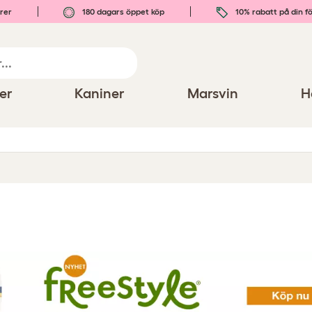
rer
180 dagars öppet köp
10% rabatt på din fö
er
Kaniner
Marsvin
H