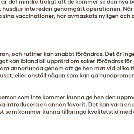
s är det mindre troligt att de kommer se den nya 
t husdjur inte redan genomgått operationen. När 
lla sina vaccinationer, har avmaskats nyligen och ä
ron, och rutiner kan snabbt förändras. Det är inge
got kan ibland bli upprörd om saker förändras för
ra annorlunda genom att ge hen mat vid olika til
 huset, eller anställ någon som kan gå hundprome
ritperson som inte kommer kunna ge hen den upp
öka introducera en annan favorit. Det kan vara en 
lst som kommer kunna tillbringa kvalitetstid med 