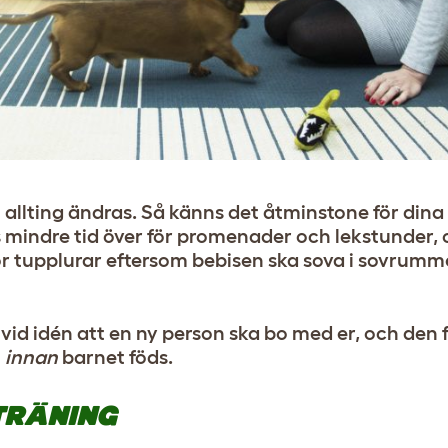
t allting ändras. Så känns det åtminstone för dina
 mindre tid över för promenader och lekstunder, 
för tupplurar eftersom bebisen ska sova i sovrummet
r vid idén att en ny person ska bo med er, och den
n
innan
barnet föds.
TRÄNING