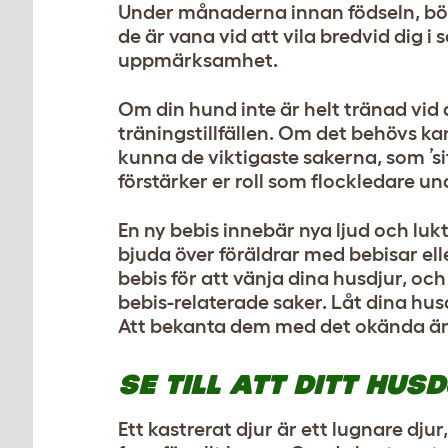
Under månaderna innan födseln, börja
de är vana vid att vila bredvid dig i 
uppmärksamhet.
Om din hund inte är helt tränad vid det 
träningstillfällen. Om det behövs ka
kunna de viktigaste sakerna, som ’sitt
förstärker er roll som flockledare un
En ny bebis innebär nya ljud och lu
bjuda över föräldrar med bebisar el
bebis för att vänja dina husdjur, oc
bebis-relaterade saker. Låt dina husd
Att bekanta dem med det okända är 
SE TILL ATT DITT HU
Ett kastrerat djur är ett lugnare dj