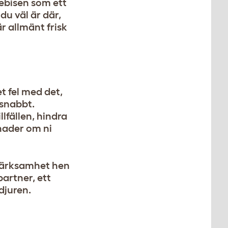
bebisen som ett
du väl är där,
r allmänt frisk
t fel med det,
 snabbt.
lfällen, hindra
nader om ni
märksamhet hen
partner, ett
djuren.