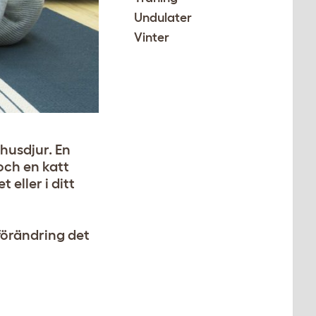
Undulater
Vinter
 husdjur. En
och en katt
 eller i ditt
 förändring det