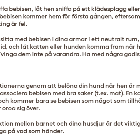
ffa bebisen, låt hen sniffa på ett klädesplagg eller 
är bebisen kommer hem för första gången, efterso
g är fel.
 sitta med bebisen i dina armar i ett neutralt rum
 tid, och låt katten eller hunden komma fram när h
 Tvinga dem inte på varandra. Ha med några godisb
iationerna genom att belöna din hund när hen är 
ssociera bebisen med bra saker (t.ex. mat). En k
och kommer bara se bebisen som något som tillhö
 oroa sig över.
tion mellan barnet och dina husdjur är det viktigt
öga på vad som händer.