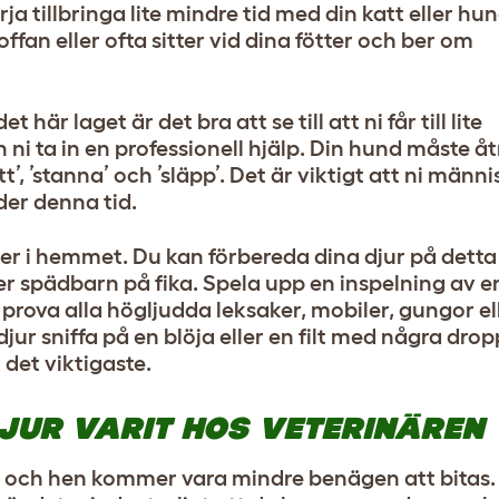
 tillbringa lite mindre tid med din katt eller hun
soffan eller ofta sitter vid dina fötter och ber om
här laget är det bra att se till att ni får till lite
n ni ta in en professionell hjälp. Din hund måste 
’, ’stanna’ och ’släpp’. Det är viktigt att ni männi
der denna tid.
kter i hemmet. Du kan förbereda dina djur på dett
ler spädbarn på fika. Spela upp en inspelning av 
h prova alla högljudda leksaker, mobiler, gungor e
jur sniffa på en blöja eller en filt med några dro
det viktigaste.
SDJUR VARIT HOS VETERINÄREN
ur, och hen kommer vara mindre benägen att bitas.