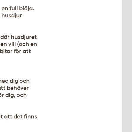
en full blöja.
m husdjur
, där husdjuret
en vill (och en
itar för att
med dig och
att behöver
r dig, och
 att det finns