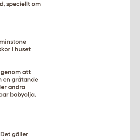
d, speciellt om
åtminstone
skor i huset
a genom att
en en gråtande
ller andra
ppar babyolja.
 Det gäller