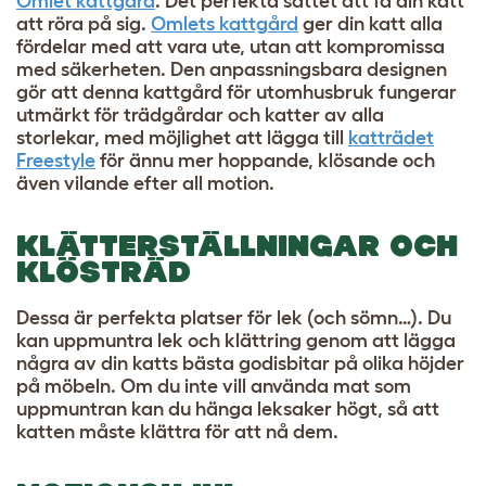
Omlet kattgård
. Det perfekta sättet att få din katt
att röra på sig.
Omlets kattgård
ger din katt alla
fördelar med att vara ute, utan att kompromissa
med säkerheten. Den anpassningsbara designen
gör att denna kattgård för utomhusbruk fungerar
utmärkt för trädgårdar och katter av alla
storlekar, med möjlighet att lägga till
katträdet
Freestyle
för ännu mer hoppande, klösande och
även vilande efter all motion.
KLÄTTERSTÄLLNINGAR OCH
KLÖSTRÄD
Dessa är perfekta platser för lek (och sömn…). Du
kan uppmuntra lek och klättring genom att lägga
några av din katts bästa godisbitar på olika höjder
på möbeln. Om du inte vill använda mat som
uppmuntran kan du hänga leksaker högt, så att
katten måste klättra för att nå dem.