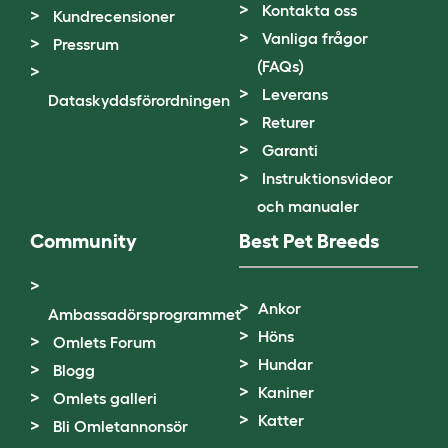
Kontakta oss
Kundrecensioner
Vanliga frågor
Pressrum
(FAQs)
Leverans
Dataskyddsförordningen
Returer
Garanti
Instruktionsvideor
och manualer
Community
Best Pet Breeds
Ankor
Ambassadörsprogrammet
Höns
Omlets Forum
Hundar
Blogg
Kaniner
Omlets galleri
Katter
Bli Omletannonsör