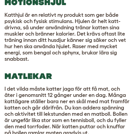
MOTIONSHJUL
Katthjul är en relativt ny produkt som ger både
psykisk och fysisk stimulans. Hjulen är helt katt-
drivna, så under användning tränar katten sina
muskler och bränner kalorier. Det krävs oftast lite
träning innan ditt husdjur känner sig säker och vet
hur hen ska använda hjulet. Raser med mycket
energi, som bengal och sphynx, brukar lära sig
snabbast.
MATLEKAR
I det vilda måste katter jaga för att få mat, och
äter i genomsnitt 12 gånger under en dag. Många
kattägare ställer bara ner en skål med mat framför
katten och går därifrån. Du kan addera spänning
och aktivitet till lekstunden med en matboll. Bollen
är ungefär lika stor som en tennisboll, och du fyller
den med torrfoder. När katten puttar och knuffar
på bollen ramlar maten gradvis ut.