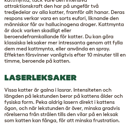
kattmynta, tack vare den intensiva
attraktionskraft den har på ungefär två
tredjedelar av alla katter, framför allt hanar. Deras
respons verkar vara en sorts eufori, liknande den
människor får av hallucinogena droger. Kattmynta
är dock varken skadligt eller
beroendeframkallande för katter. Du kan göra
klassiska leksaker mer intressanta genom att fylla
dem med kattmynta, eller använda en spray.
Effekten försvinner vanligtvis efter 10 minuter till en
timme, beroende på katten.
LASERLEKSAKER
Vissa katter är galna i lasrar. Intensiteten och
längden på lekstunden beror på kattens ålder och
fysiska form. Peka aldrig lasern direkt i kattens
ögon, och när lekstunden är över, minska gradvis
rörelserna från strålen tills den vilar på en leksak
som katten kan fånga, för att minska frustration.