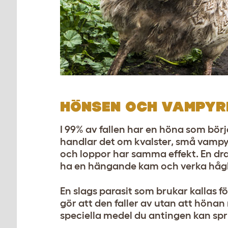
HÖNSEN OCH VAMPYR
I 99% av fallen har en höna som börj
handlar det om kvalster, små vampyr
och loppor har samma effekt. En d
ha en hängande kam och verka hågl
En slags parasit som brukar kallas fö
gör att den faller av utan att hönan
speciella medel du antingen kan spr