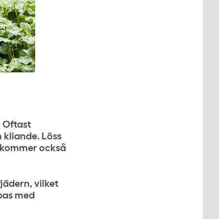
. Oftast
 kliande. Löss
n kommer också
jädern, vilket
mpas med