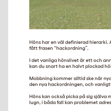
Höns har en väl definierad hierarki
fått frasen “hackordning”.
I det vanliga hönslivet är ett och a
kan du snart ha en halvt plockad hön
Mobbning kommer alltid ske när nya få
den nya hackordningen, och vanligtvis
Höns kan också picka på sig själva m
lugn, i båda fall kan problemet adres