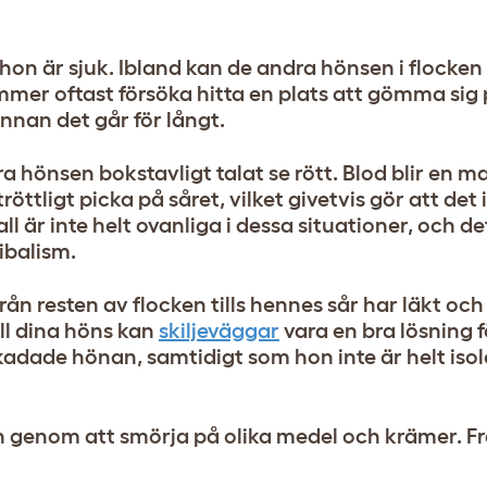
hon är sjuk. Ibland kan de andra hönsen i flocke
mmer oftast försöka hitta en plats att gömma sig 
nnan det går för långt.
hönsen bokstavligt talat se rött. Blod blir en m
tligt picka på såret, vilket givetvis gör att det 
all är inte helt ovanliga i dessa situationer, och d
ibalism.
n resten av flocken tills hennes sår har läkt och
ll dina höns kan
skiljeväggar
vara en bra lösning f
adade hönan, samtidigt som hon inte är helt isol
 genom att smörja på olika medel och krämer. F