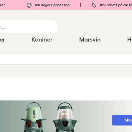
rer
180 dagars öppet köp
10% rabatt på din fö
er
Kaniner
Marsvin
H