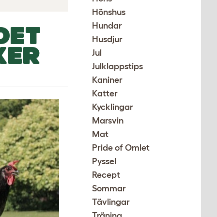
Hönshus
Hundar
DET
Husdjur
KER
Jul
Julklappstips
Kaniner
Katter
Kycklingar
Marsvin
Mat
Pride of Omlet
Pyssel
Recept
Sommar
Tävlingar
Träning