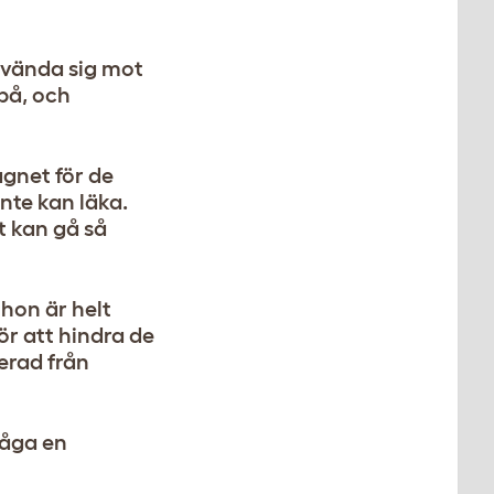
n vända sig mot
på, och
agnet för de
inte kan läka.
et kan gå så
 hon är helt
ör att hindra de
erad från
råga en