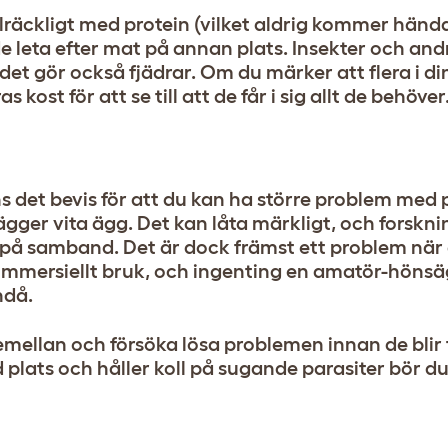
llräckligt med protein (vilket aldrig kommer händ
 leta efter mat på annan plats. Insekter och and
et gör också fjädrar. Om du märker att flera i din
s kost för att se till att de får i sig allt de behöver
 det bevis för att du kan ha större problem med
ger vita ägg. Det kan låta märkligt, och forskni
t på samband. Det är dock främst ett problem när
kommersiellt bruk, och ingenting en amatör-höns
ndå.
emellan och försöka lösa problemen innan de blir f
 plats och håller koll på sugande parasiter bör d