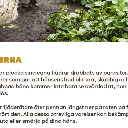
ERNA
ar plocka sina egna fjädrar drabbats av parasiter
er som gör att hönsens hud blir torr, skabbig och
rabbad höna kommer inte bara se ovårdad ut, ho
ös.
r fjäderätare äter pennan längst ner på roten på f
 rört den. Alla dessa otrevliga varelser kan bekä
uta eller smörja på dina höns.