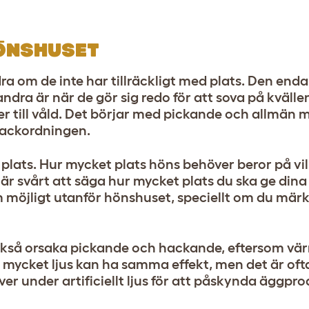
ÖNSHUSET
 om de inte har tillräckligt med plats. Den enda
ndra är när de gör sig redo för att sova på kvälle
er till våld. Det börjar med pickande och allmän
hackordningen.
plats. Hur mycket plats höns behöver beror på vi
 är svårt att säga hur mycket plats du ska ge dina
m möjligt utanför hönshuset, speciellt om du märk
ckså orsaka pickande och hackande, eftersom vä
mycket ljus kan ha samma effekt, men det är ofta
r under artificiellt ljus för att påskynda äggpro