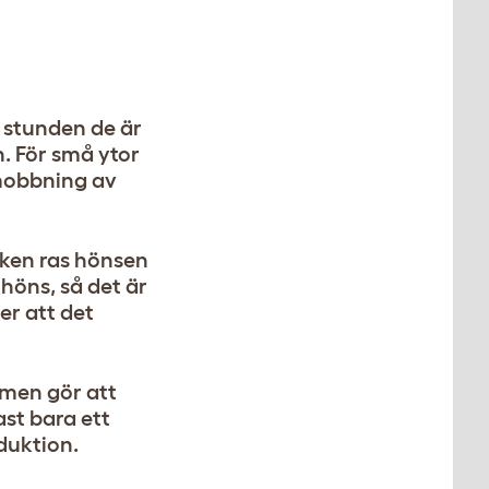
 stunden de är
n. För små ytor
 mobbning av
lken ras hönsen
 höns, så det är
er att det
rmen gör att
st bara ett
duktion.