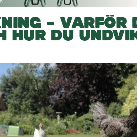
NING – VARFÖR 
H HUR DU UNDVI