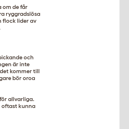
a om de får
ra ryggradslösa
 flock lider av
.
 pickande och
ngen är inte
 det kommer till
ägare bör oroa
ör allvarliga.
u oftast kunna