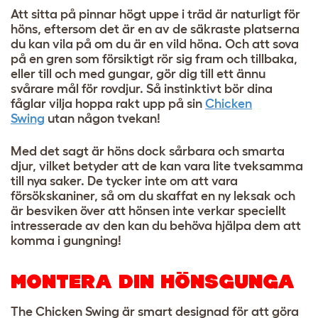
Att sitta på pinnar högt uppe i träd är naturligt för
höns, eftersom det är en av de säkraste platserna
du kan vila på om du är en vild höna. Och att sova
på en gren som försiktigt rör sig fram och tillbaka,
eller till och med gungar, gör dig till ett ännu
svårare mål för rovdjur. Så instinktivt bör dina
fåglar vilja hoppa rakt upp på sin
Chicken
Swing
utan någon tvekan!
Med det sagt är höns dock sårbara och smarta
djur, vilket betyder att de kan vara lite tveksamma
till nya saker. De tycker inte om att vara
försökskaniner, så om du skaffat en ny leksak och
är besviken över att hönsen inte verkar speciellt
intresserade av den kan du behöva hjälpa dem att
komma i gungning!
MONTERA DIN HÖNSGUNGA
The Chicken Swing är smart designad för att göra