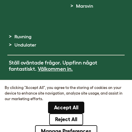
Marsvin
Ruvning
Undulater
Ställ oväntade frågor. Uppfinn något
fantastiskt.
Välkommen in.
Terms of Use
By clicking "Accept All", you agree to the storing of cookies on your
Cookie & Privacy Policy
device to enhance site navigation, analyze site usage, and assist in
Cookie Settings
our marketing efforts.
Sitemap
Accept All
VAT-nummer: SE502080795301
Organisationsnummer: 05028498
Reject All
© Omlet 2026
Manage Preferences