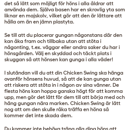
det så lätt som möjligt för höns i alla åldrar att
använda dem. Själva basen har en skrovlig yta som
liknar en majskolv, vilket gör att den är lättare att
hålla om än en jämn plastyta.
Se till att du placerar gungan någonstans där den
kan åka fram och tillbaka utan att stöta i
någonting, t.ex. väggar eller andra saker du har i
hönsgården. Välj en skyddad och täckt plats i
skuggan så att hönsen kan gunga i alla väder!
I slutändan vill du att din Chicken Swing ska hänga
ovanför hönsens huvud, så att de kan gunga utan
att riskera att stöta in i någon av sina vänner. De
flesta höns kan hoppa ganska högt för att komma
upp, men gör det lätt för dem till att börja med och
häng gungan nära marken. Chicken Swing är lätt
nog att om den skulle råka träffa en höna så
kommer det inte skada dem.
Du kommer inte behöva träna alla dina höns att