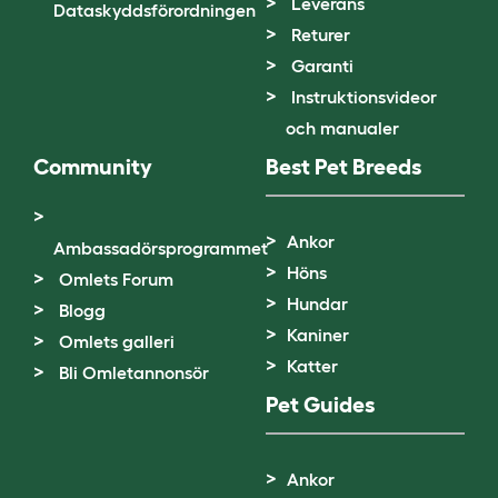
Leverans
Dataskyddsförordningen
Returer
Garanti
Instruktionsvideor
och manualer
Community
Best Pet Breeds
Ankor
Ambassadörsprogrammet
Höns
Omlets Forum
Hundar
Blogg
Kaniner
Omlets galleri
Katter
Bli Omletannonsör
Pet Guides
Ankor