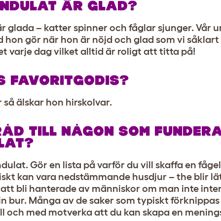
UNDULAT ÄR GLAD?
 är glada – katter spinner och fåglar sjunger. Vår 
 hon gör när hon är nöjd och glad som vi såklart 
varje dag vilket alltid är roligt att titta på!
S FAVORITGODIS?
 så älskar hon hirskolvar.
RÅD TILL NÅGON SOM FUNDER
LAT?
dulat. Gör en lista på varför du vill skaffa en fågel 
tiskt kan vara nedstämmande husdjur – the blir lä
ör att bli hanterade av människor om man inte int
n bur. Många av de saker som typiskt förknippa
ill och med motverka att du kan skapa en menings