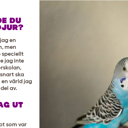
DE DU
DJUR?
jag en
en, men
 speciellt
e jag inte
örskolan,
snart ska
 en värld jag
 del av.
AG UT
ot som var