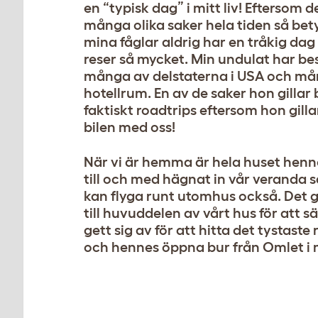
en “typisk dag” i mitt liv! Eftersom 
många olika saker hela tiden så bet
mina fåglar aldrig har en tråkig dag
reser så mycket. Min undulat har b
många av delstaterna i USA och m
hotellrum. En av de saker hon gillar 
faktiskt roadtrips eftersom hon gillar
bilen med oss!
När vi är hemma är hela huset henne
till och med hägnat in vår veranda s
kan flyga runt utomhus också. Det g
till huvuddelen av vårt hus för att sä
gett sig av för att hitta det tystaste
och hennes öppna bur från Omlet i 