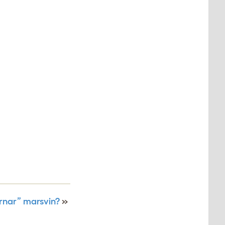
rnar” marsvin?
»