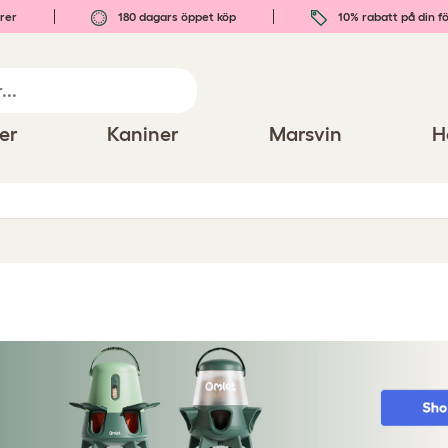
rer
180 dagars öppet köp
10% rabatt på din fö
er
Kaniner
Marsvin
H