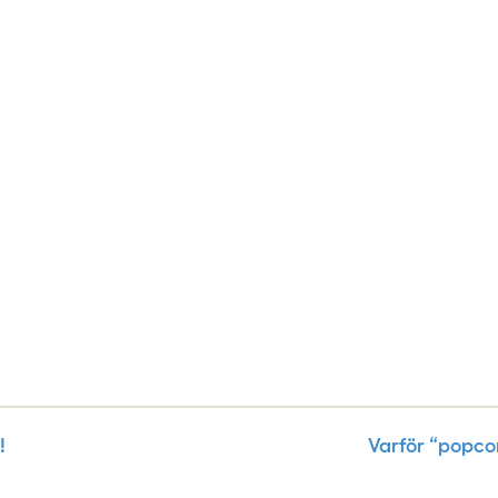
!
Varför “popco