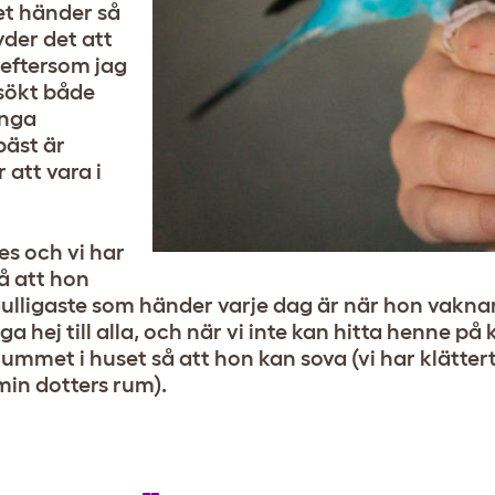
det händer så
yder det att
 eftersom jag
esökt både
ånga
bäst är
 att vara i
s och vi har
å att hon
ulligaste som händer varje dag är när hon vaknar
ga hej till alla, och när vi inte kan hitta henne på
 rummet i huset så att hon kan sova (vi har klätter
min dotters rum).