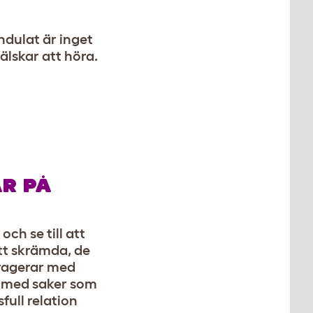
undulat är inget
älskar att höra.
AR PÅ
och se till att
tt skrämda, de
eragerar med
s med saker som
full relation