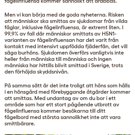
fågelinfluensa kommer sannolikt att drabbas.
Men vi kan börja med de goda nyheterna. Risken
att människor ska smittas av sjukdomar från vilda
fåglar, inklusive fågelinfluensa, är extremt liten. I
99,9% av fall där människor smittats av H5N1-
varianten av fågelinfluensan har det varit från
kontakt med intensivt uppfödda fjäderfän, det vill
säga burhöns. Sjukdomen överförs vanligtvis inte
heller från människa till människa och ingen
människa har hittills blivit smittad i Sverige, trots
den förhöjda skyddsnivån.
På samma sätt är det inte troligt att höns som hålls
i en hönsgård med förebyggande åtgärder kommer
att smittas. Med undantag av om du bor i ett
område som har ett stort pågående utbrott av
fågelinfluensa kommer besökarna till ditt
fågelbord med största sannolikhet inte att vara
smittbärare.