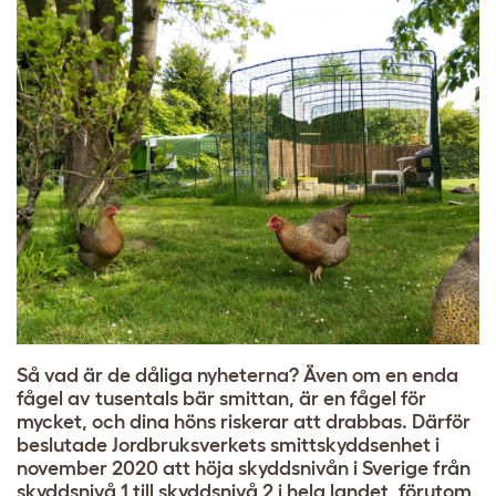
Så vad är de dåliga nyheterna? Även om en enda
fågel av tusentals bär smittan, är en fågel för
mycket, och dina höns riskerar att drabbas. Därför
beslutade Jordbruksverkets smittskyddsenhet i
november 2020 att höja skyddsnivån i Sverige från
skyddsnivå 1 till skyddsnivå 2 i hela landet, förutom