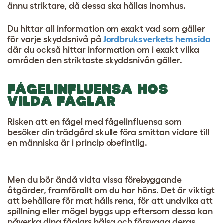
ännu striktare, då dessa ska hållas inomhus.
Du hittar all information om exakt vad som gäller
för varje skyddsnivå på
Jordbruksverkets hemsida
där du också hittar information om i exakt vilka
områden den striktaste skyddsnivån gäller.
FÅGELINFLUENSA HOS
VILDA FÅGLAR
Risken att en fågel med fågelinfluensa som
besöker din trädgård skulle föra smittan vidare till
en människa är i princip obefintlig.
Men du bör ändå vidta vissa förebyggande
åtgärder, framförallt om du har höns. Det är viktigt
att behållare för mat hålls rena, för att undvika att
spillning eller mögel byggs upp eftersom dessa kan
påverka dina fåglars hälsa och försvaga deras