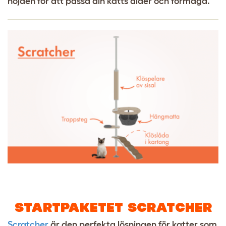
höjden för att passa din katts ålder och förmåga.
STARTPAKETET SCRATCHER
Scratcher
är den perfekta lösningen för katter som