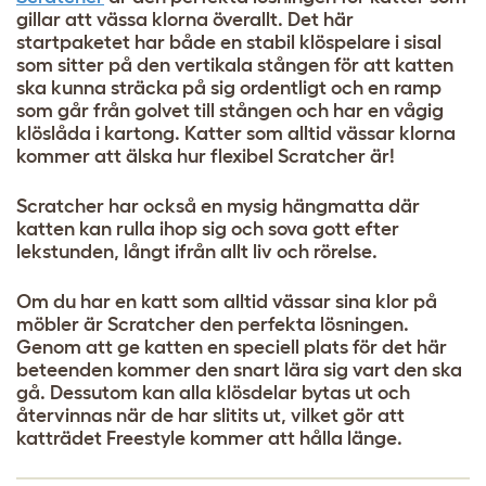
gillar att vässa klorna överallt. Det här
startpaketet har både en stabil klöspelare i sisal
som sitter på den vertikala stången för att katten
ska kunna sträcka på sig ordentligt och en ramp
som går från golvet till stången och har en vågig
klöslåda i kartong. Katter som alltid vässar klorna
kommer att älska hur flexibel Scratcher är!
Scratcher har också en mysig hängmatta där
katten kan rulla ihop sig och sova gott efter
lekstunden, långt ifrån allt liv och rörelse.
Om du har en katt som alltid vässar sina klor på
möbler är Scratcher den perfekta lösningen.
Genom att ge katten en speciell plats för det här
beteenden kommer den snart lära sig vart den ska
gå. Dessutom kan alla klösdelar bytas ut och
återvinnas när de har slitits ut, vilket gör att
katträdet Freestyle kommer att hålla länge.