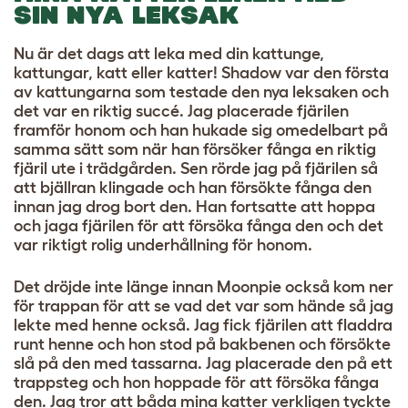
SIN NYA LEKSAK
Nu är det dags att leka med din kattunge,
kattungar, katt eller katter! Shadow var den första
av kattungarna som testade den nya leksaken och
det var en riktig succé. Jag placerade fjärilen
framför honom och han hukade sig omedelbart på
samma sätt som när han försöker fånga en riktig
fjäril ute i trädgården. Sen rörde jag på fjärilen så
att bjällran klingade och han försökte fånga den
innan jag drog bort den. Han fortsatte att hoppa
och jaga fjärilen för att försöka fånga den och det
var riktigt rolig underhållning för honom.
Det dröjde inte länge innan Moonpie också kom ner
för trappan för att se vad det var som hände så jag
lekte med henne också. Jag fick fjärilen att fladdra
runt henne och hon stod på bakbenen och försökte
slå på den med tassarna. Jag placerade den på ett
trappsteg och hon hoppade för att försöka fånga
den. Jag tror att båda mina katter verkligen tyckte