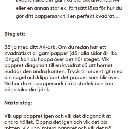
kvadratiskt, det går lika bra att använda A4
eller en annan storlek, fortsätt läsa för hur du
gör ditt pappersark till en perfekt kvadrat…
Steg ett:
Börja med ditt A4-ark. Om du redan har ett
kvadratiskt origamipapper (där alla sidor är lika
långa) kan du hoppa över det här steget. Vik
pappret diagonalt till en kvadrat så att hörnet
nuddar den andra kanten. Tryck till ordentligt med
din nagel och klipp bort det papper som blir över.
Nu har du ett pappersark i rätt storlek och kan
börja vika din fjäril.
Nästa steg:
Vik upp pappret igen och vik det diagonalt åt
andra hållet. Öppna det igen och vik det på
mitten, vik upp, rotera pappret och vik det på