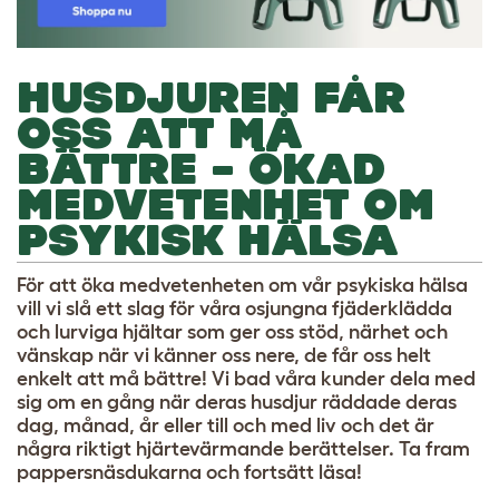
HUSDJUREN FÅR
OSS ATT MÅ
BÄTTRE – ÖKAD
MEDVETENHET OM
PSYKISK HÄLSA
För att öka medvetenheten om vår psykiska hälsa
vill vi slå ett slag för våra osjungna fjäderklädda
och lurviga hjältar som ger oss stöd, närhet och
vänskap när vi känner oss nere, de får oss helt
enkelt att må bättre! Vi bad våra kunder dela med
sig om en gång när deras husdjur räddade deras
dag, månad, år eller till och med liv och det är
några riktigt hjärtevärmande berättelser. Ta fram
pappersnäsdukarna och fortsätt läsa!