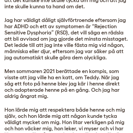
att det kanske inte skulle tycka om mig och att jag
inte skulle kunna ta hand om det.
Jag har väldigt dåligt självförtroende eftersom jag
har ADHD och ett av symptomen är “Rejection
Sensitive Dysphoria” (RSD), det vill säga en rädsla
att bli avvisad om jag gjorde det minsta misstaget.
Det ledde till att jag inte ville fästa mig vid någon,
människa eller djur, eftersom jag var säker på att
jag automatiskt skulle göra dem olyckliga.
Men sommaren 2021 berättade en kompis, som
visste att jag ville ha en katt, om Teddy. När jag
såg ett foto på henne blev jag kär i henne direkt
och adopterade henne på en gång. Och jag har
aldrig ångrat mig.
Hon lärde mig att respektera både henne och mig
själv, och hon lärde mig att någon kunde tycka
väldigt mycket om mig. Hon litar verkligen på mig
och hon väcker mig, hon leker, vi myser och vi har