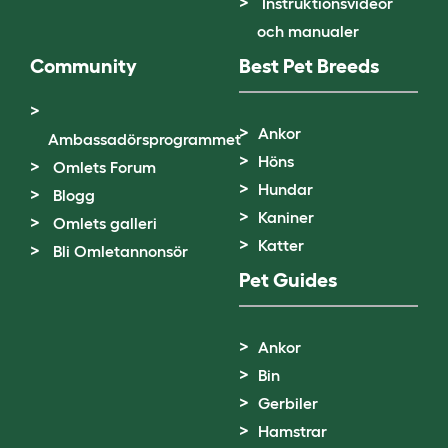
Instruktionsvideor
och manualer
Community
Best Pet Breeds
Ankor
Ambassadörsprogrammet
Höns
Omlets Forum
Hundar
Blogg
Kaniner
Omlets galleri
Katter
Bli Omletannonsör
Pet Guides
Ankor
Bin
Gerbiler
Hamstrar