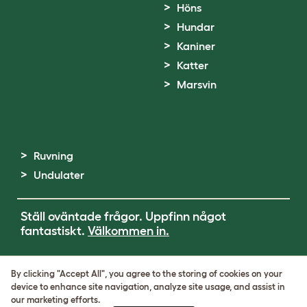
Höns
Hundar
Kaniner
Katter
Marsvin
Ruvning
Undulater
Ställ oväntade frågor. Uppfinn något
fantastiskt.
Välkommen in.
Terms of Use
By clicking "Accept All", you agree to the storing of cookies on your
Cookie & Privacy Policy
device to enhance site navigation, analyze site usage, and assist in
Cookie Settings
our marketing efforts.