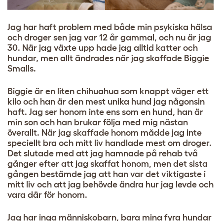
Jag har haft problem med både min psykiska hälsa
och droger sen jag var 12 år gammal, och nu är jag
30. När jag växte upp hade jag alltid katter och
hundar, men allt ändrades när jag skaffade Biggie
Smalls.
Biggie är en liten chihuahua som knappt väger ett
kilo och han är den mest unika hund jag någonsin
haft. Jag ser honom inte ens som en hund, han är
min son och han brukar följa med mig nästan
överallt. När jag skaffade honom mådde jag inte
speciellt bra och mitt liv handlade mest om droger.
Det slutade med att jag hamnade på rehab två
gånger efter att jag skaffat honom, men det sista
gången bestämde jag att han var det viktigaste i
mitt liv och att jag behövde ändra hur jag levde och
vara där för honom.
Jag har inga människobarn, bara mina fyra hundar