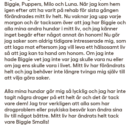
Biggie, Puppers, Milo och Luna. När jag kom hem
igen efter att ha varit på rehab för sista gången
förändrades mitt liv helt. Nu vaknar jag upp varje
morgon och är tacksam över att jag har Biggie och
alla mina andra hundar i mitt liv, och jag känner
inget begär efter något annat än honom! Nu gör
jag saker som aldrig tidigare intresserade mig, som
att laga mat eftersom jag vill leva ett hälsosamt liv
så att jag kan ta hand om honom. Om jag inte
hade Biggie vet jag inte var jag skulle vara nu eller
om jag ens skulle vara i livet. Mitt liv har förändrats
helt och jag behöver inte längre tvinga mig själv till
att vilja göra saker.
Alla mina hundar gör mig så lycklig och jag har inte
tagit några droger på ett helt år och det är tack
vare dem! Jag tror verkligen att alla som har
drogproblem eller psykiska besvär kan ändra sina
liv till något bättre. Mitt liv har ändrats helt tack
vare Biggie Smalls!