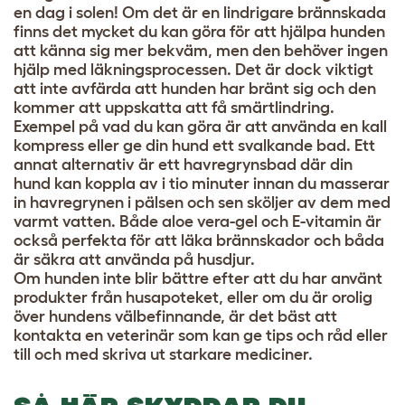
en dag i solen! Om det är en lindrigare brännskada
finns det mycket du kan göra för att hjälpa hunden
att känna sig mer bekväm, men den behöver ingen
hjälp med läkningsprocessen. Det är dock viktigt
att inte avfärda att hunden har bränt sig och den
kommer att uppskatta att få smärtlindring.
Exempel på vad du kan göra är att använda en kall
kompress eller ge din hund ett svalkande bad. Ett
annat alternativ är ett havregrynsbad där din
hund kan koppla av i tio minuter innan du masserar
in havregrynen i pälsen och sen sköljer av dem med
varmt vatten. Både aloe vera-gel och E-vitamin är
också perfekta för att läka brännskador och båda
är säkra att använda på husdjur.
Om hunden inte blir bättre efter att du har använt
produkter från husapoteket, eller om du är orolig
över hundens välbefinnande, är det bäst att
kontakta en veterinär som kan ge tips och råd eller
till och med skriva ut starkare mediciner.