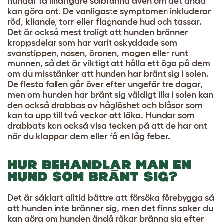
hundar få lindrigare solbränna även om det ändå
kan göra ont. De vanligaste symptomen inkluderar
röd, kliande, torr eller flagnande hud och tassar.
Det är också mest troligt att hunden bränner
kroppsdelar som har varit oskyddade som
svanstippen, nosen, öronen, magen eller runt
munnen, så det är viktigt att hålla ett öga på dem
om du misstänker att hunden har bränt sig i solen.
De flesta fallen går över efter ungefär tre dagar,
men om hunden har bränt sig väldigt illa i solen kan
den också drabbas av håglöshet och blåsor som
kan ta upp till två veckor att läka. Hundar som
drabbats kan också visa tecken på att de har ont
när du klappar dem eller få en låg feber.
HUR BEHANDLAR MAN EN
HUND SOM BRÄNT SIG?
Det är såklart alltid bättre att försöka förebygga så
att hunden inte bränner sig, men det finns saker du
kan göra om hunden ändå råkar bränna sig efter