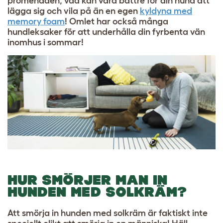
promenaden, vad kan vara bättre för din hund att
lägga sig och vila på än en egen
kyldyna med
memory foam
! Omlet har också många
hundleksaker
för att underhålla din fyrbenta vän
inomhus i sommar!
HUR SMÖRJER MAN IN
HUNDEN MED SOLKRÄM?
Att smörja in hunden med solkräm är faktiskt inte