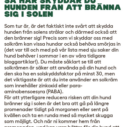
SÅ HÄR SKYDDAR DU
HUNDEN FRÅN ATT BRÄNNA
SIG I SOLEN
Som tur är, är det faktiskt inte svårt att skydda
hunden från solens strålar och därmed också att
den bränner sig! Precis som vi skyddar oss med
solkräm kan vissa hundar också behöva smörjas in
(det var till och med på vår lista med sju saker din
hund behöver i sommar i en av våra tidigare
bloggartiklar!). Du måste såklart se till att
solkrämen är säker att använda på din hund och
den ska ha en solskyddsfaktor på minst 30, men
det viktigaste är att du inte använder en solkräm
som innehåller zinkoxid eller para-
aminobensoesyra (PABA).
För att ytterligare reducera risken att din hund
bränner sig i solen är det bra att gå på längre
promenader tidigt på morgonen eller sent på
kvällen och ta en runda med så mycket skugga
som möjligt. Och när ni kommer hem från