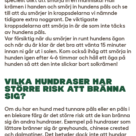
speciellt olikt att smörja in en människa! Häll
krämen i handen och smörj in hundens päls och se
till att du smörjer in kroppsdelarna vi nämnde
tidigare extra noggrant. De viktigaste
kroppsdelarna att smörja in är de som inte täcks
av hundens päls.
Var försiktig när du smörjer in runt hundens ögon
och när du är klar är det bra att vänta 15 minuter
innan ni går ut i solen. Kom också ihåg att smörja in
hunden igen efter 4-6 timmar och håll ett öga på
hunden så att den inte slickar bort solkrämen!
VILKA HUNDRASER HAR
STÖRRE RISK ATT BRÄNNA
SIG?
Om du har en hund med tunnare päls eller en päls i
en blekare färg är det större risk att de kan bränna
sig än andra hundraser. Exempel på hundraser som
lättare bränner sig är greyhounds, chinese crested
och dalmatiner. Det betyder dock inte att hundar