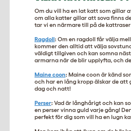
Om du vill ha en lat katt som gillar 
om alla katter gillar att sova finns
tar vi en närmare till på de kattrase
Ragdoll
:
Om en ragdoll får välja mel
kommer den alltid att välja sovstun
väldigt tillgiven och kan somna nästa
armarna när de blir upplyfta, och det
Maine coon
:
Maine coon är känd som 
och har en lång kropp älskar de att
dag och natt!
Perser
:
Vad är långhårigt och kan so
en perser vinna guld varje gång! Den
perfekt för dig som vill ha en lugn ka