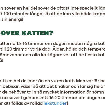
 sover en hel del sover de oftast inte speciellt lä
 30-100 minuter långa så att de kan vila både krop
sin energi!
SOVER KATTEN?
 katterna 13-16 timmar om dagen medan några kat
ill 20 timmar varje dag. Ålder, hälsa och tempe
ömnvanor och alla kattägare vet att de flesta kat
å!
tt en hel del mer än en vuxen katt. Men varför b
ebisar, växer så att det knakar och lär sig hela 
är de behöver ta in så mycket information är sömn 
arna sover i genomsnitt 16-20 timmar om dagen oc
att följas av roliga
lekstunder
!