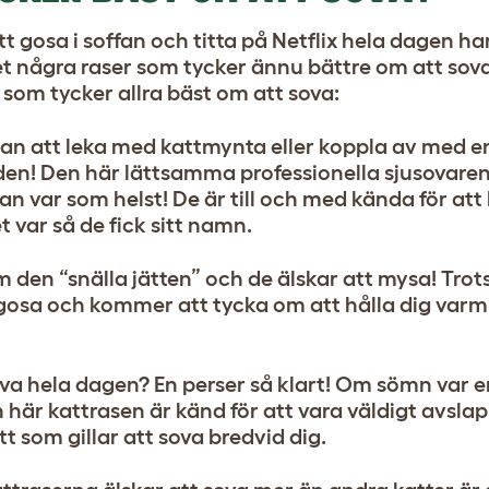
att gosa i soffan och titta på Netflix hela dagen ha
 det några raser som tycker ännu bättre om att sov
r som tycker allra bäst om att sova:
lan att leka med kattmynta eller koppla av med e
den! Den här lättsamma professionella sjusovare
n var som helst! De är till och med kända för att bl
 var så de fick sitt namn.
den “snälla jätten” och de älskar att mysa! Trots
 gosa och kommer att tycka om att hålla dig varm
va hela dagen? En perser så klart! Om sömn var en
 här kattrasen är känd för att vara väldigt avsla
tt som gillar att sova bredvid dig.