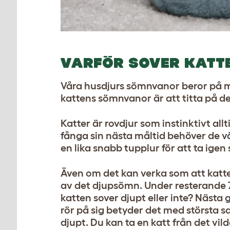
VARFÖR SOVER KATT
Våra husdjurs sömnvanor beror på må
kattens sömnvanor är att titta på d
Katter är rovdjur som instinktivt allt
fånga sin nästa måltid behöver de v
en lika snabb tupplur för att ta igen 
Även om det kan verka som att katte
av det djupsömn. Under resterande 75
katten sover djupt eller inte? Nästa 
rör på sig betyder det med största sa
djupt. Du kan ta en katt från det vild