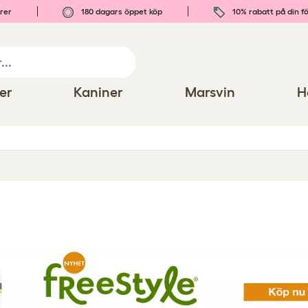
rer
180 dagars öppet köp
10% rabatt på din fö
er
Kaniner
Marsvin
H