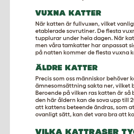
VUXNA KATTER
När katten är fullvuxen, vilket vanl
etablerade sovrutiner. De flesta vu
tupplurar under hela dagen. När katt
men våra tamkatter har anpassat sig 
på natten kommer de flesta vuxna k
ÄLDRE KATTER
Precis som oss människor behöver ka
ämnesomsättning sakta ner, vilket be
Beroende på vilken ras katten är så 
den här åldern kan de sova upp till
att kattens beteende ändras, som att
ovanligt sätt, kan det vara bra att kont
VILKA KATTRASER TY