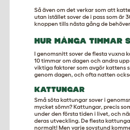
Så även om det verkar som att katten
utan istället sover de i pass som är
knoppen tills nästa gång de behöver 
HUR MÅNGA TIMMAR 
I genomsnitt sover de flesta vuxna
10 timmar om dagen och andra upp t
viktiga faktorer som avgör kattens s
genom dagen, och ofta natten ocks
KATTUNGAR
Små söta kattungar sover i genomsni
mycket sömn? Kattungar, precis som b
under den första tiden i livet, och n
deras utveckling. De flesta kattung
normalt! Men varje sovstund kommer 