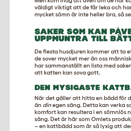
Men kom ihåg att även om de här kat
väldigt viktigt att de får leka och ha
mycket sömn är inte heller bra, så se 
SAKER SOM KAN PÅV
UPPMUNTRA TILL BÄ
De flesta husdjuren kommer att ta e
de sover mycket mer än oss människo
har sammanställt en lista med saker
att katten kan sova gott.
DEN MYSIGASTE KATT
När det gäller att hitta en bädd för d
än
din
egen säng. Detta kan verka s
komfort kan resultera i en sömnlös nat
säng. Det är här som Omlets produk
– en kattbädd som är så lyxig att 