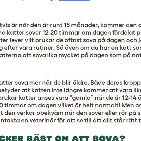
igtvis är när den är runt 18 månader, kommer den 
xna katter sover 12-20 timmar om dagen fördelat p
er lever vilt brukar de oftast sova på dagen och 
efter våra rutiner. Så även om du har en katt som
atterna att sova lika mycket på dagen som på na
tter sova mer när de blir äldre. Både deras krop
tyder att katten inte längre kommer att vara lika
brukar katter anses vara “gamla” när de är 12-14 
 20 timmar om dagen vilket är helt normalt! Men 
 den verkar obekväm när den sover eller rör på s
akta en veterinär för att se till att allt står rätt ti
CKER BÄST OM ATT SOVA?