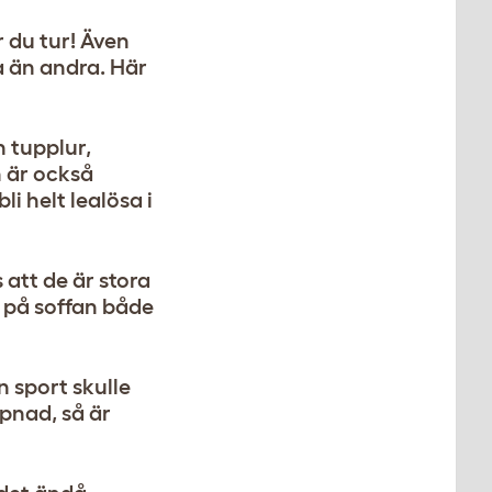
r du tur! Även
a än andra. Här
n tupplur,
n är också
i helt lealösa i
 att de är stora
 på soffan både
 sport skulle
ppnad, så är