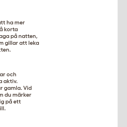
att ha mer
å korta
jaga på natten,
 gillar att leka
tten.
par och
 aktiv.
år gamla. Vid
om du märker
ig på ett
ll.