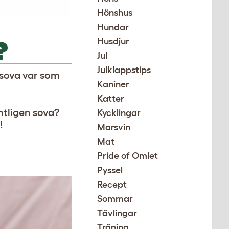
Hönshus
Hundar
?
Husdjur
Jul
Julklappstips
a sova var som
Kaniner
Katter
tligen sova?
Kycklingar
!
Marsvin
Mat
Pride of Omlet
Pyssel
Recept
Sommar
Tävlingar
Träning