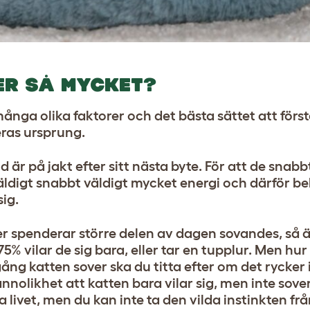
ER SÅ MYCKET?
nga olika faktorer och det bästa sättet att först
eras ursprung.
id är på jakt efter sitt nästa byte. För att de snab
äldigt snabbt väldigt mycket energi och därför b
sig.
r spenderar större delen av dagen sovandes, så ä
% vilar de sig bara, eller tar en tupplur. Men hu
gång katten sover ska du titta efter om det rycker
nnolikhet att katten bara vilar sig, men inte sover
a livet, men du kan inte ta den vilda instinkten fr