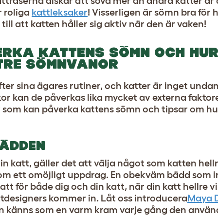
traserna älskar att sova mer än andra katter är
r roliga
kattleksaker
! Visserligen är sömn bra för 
till att katten håller sig aktiv när den är vaken!
ERKA KATTENS SÖMN OCH HUR
TTRE SÖMNVANOR
fter sina ägares rutiner, och katter är inget und
r kan de påverkas lika mycket av externa faktore
 som kan påverka kattens sömn och tipsar om hur 
BÄDDEN
in katt, gäller det att välja något som katten hellr
om ett omöjligt uppdrag. En obekväm bädd som in
t för både dig och din katt, när din katt hellre vil
tdesigners kommer in. Låt oss introducera
Maya 
den känns som en varm kram varje gång den anvä