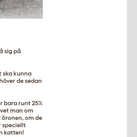
å sig på
bt ska kunna
ehöver de sedan
r bara runt 25%
r vet man om
 i öronen, om de
 speciellt
ån katten!