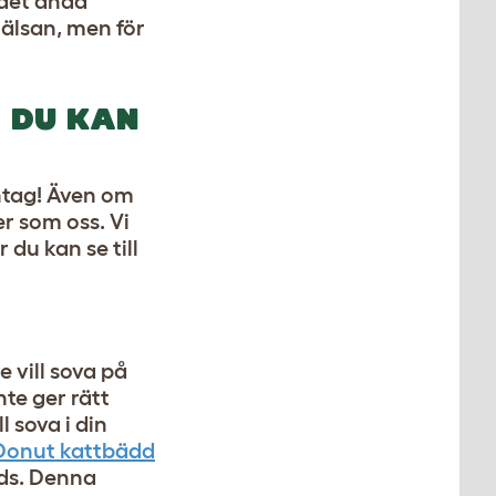
 det ändå
hälsan, men för
 DU KAN
antag! Även om
r som oss. Vi
du kan se till
e vill sova på
te ger rätt
l sova i din
Donut kattbädd
nds. Denna