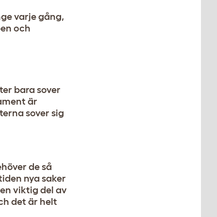
nge varje gång,
pen och
ter bara sover
rament är
terna sover sig
ehöver de så
tiden nya saker
en viktig del av
h det är helt