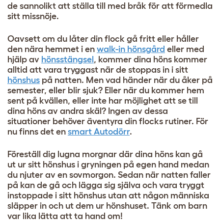
de sannolikt att ställa till med bråk för att förmedla
sitt missnöje.
Oavsett om du låter din flock gå fritt eller håller
den nära hemmet i en
walk-in hönsgård
eller med
hjälp av
hönsstängsel
, kommer dina höns kommer
alltid att vara tryggast när de stoppas in i sitt
hönshus
på natten. Men vad händer när du åker på
semester, eller blir sjuk? Eller när du kommer hem
sent på kvällen, eller inte har möjlighet att se till
dina höns av andra skäl? Ingen av dessa
situationer behöver äventyra din flocks rutiner. För
nu finns det en
smart Autodörr
.
Föreställ dig lugna morgnar där dina höns kan gå
ut ur sitt hönshus i gryningen på egen hand medan
du njuter av en sovmorgon. Sedan när natten faller
på kan de gå och lägga sig själva och vara tryggt
instoppade i sitt hönshus utan att någon människa
släpper in och ut dem ur hönshuset. Tänk om barn
var lika lätta att ta hand om!