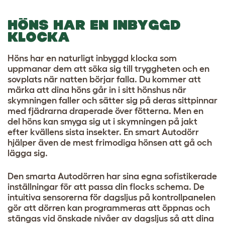
HÖNS HAR EN INBYGGD
KLOCKA
Höns har en naturligt inbyggd klocka som
uppmanar dem att söka sig till tryggheten och en
sovplats när natten börjar falla. Du kommer att
märka att dina höns går in i sitt hönshus när
skymningen faller och sätter sig på deras sittpinnar
med fjädrarna draperade över fötterna. Men en
del höns kan smyga sig ut i skymningen på jakt
efter kvällens sista insekter. En smart Autodörr
hjälper även de mest frimodiga hönsen att gå och
lägga sig.
Den smarta Autodörren har sina egna sofistikerade
inställningar för att passa din flocks schema. De
intuitiva sensorerna för dagsljus på kontrollpanelen
gör att dörren kan programmeras att öppnas och
stängas vid önskade nivåer av dagsljus så att dina