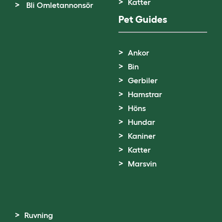
Katter
Bli Omletannonsör
Pet Guides
Ankor
Bin
Gerbiler
Hamstrar
Höns
Hundar
Kaniner
Katter
Marsvin
Ruvning