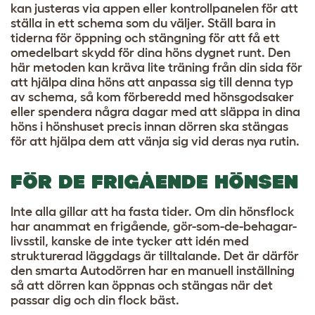
kan justeras via appen eller kontrollpanelen för att
ställa in ett schema som du väljer. Ställ bara in
tiderna för öppning och stängning för att få ett
omedelbart skydd för dina höns dygnet runt. Den
här metoden kan kräva lite träning från din sida för
att hjälpa dina höns att anpassa sig till denna typ
av schema, så kom förberedd med hönsgodsaker
eller spendera några dagar med att släppa in dina
höns i hönshuset precis innan dörren ska stängas
för att hjälpa dem att vänja sig vid deras nya rutin.
FÖR DE FRIGÅENDE HÖNSEN
Inte alla gillar att ha fasta tider. Om din hönsflock
har anammat en frigående, gör-som-de-behagar-
livsstil, kanske de inte tycker att idén med
strukturerad läggdags är tilltalande. Det är därför
den smarta Autodörren har en manuell inställning
så att dörren kan öppnas och stängas när det
passar dig och din flock bäst.