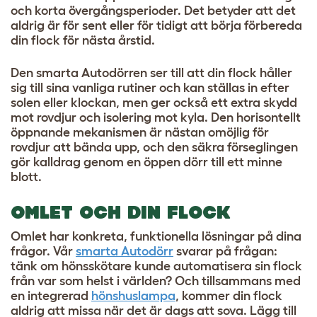
och korta övergångsperioder. Det betyder att det
aldrig är för sent eller för tidigt att börja förbereda
din flock för nästa årstid.
Den smarta Autodörren ser till att din flock håller
sig till sina vanliga rutiner och kan ställas in efter
solen eller klockan, men ger också ett extra skydd
mot rovdjur och isolering mot kyla. Den horisontellt
öppnande mekanismen är nästan omöjlig för
rovdjur att bända upp, och den säkra förseglingen
gör kalldrag genom en öppen dörr till ett minne
blott.
OMLET OCH DIN FLOCK
Omlet har konkreta, funktionella lösningar på dina
frågor. Vår
smarta Autodörr
svarar på frågan:
tänk om hönsskötare kunde automatisera sin flock
från var som helst i världen? Och tillsammans med
en integrerad
hönshuslampa
, kommer din flock
aldrig att missa när det är dags att sova. Lägg till