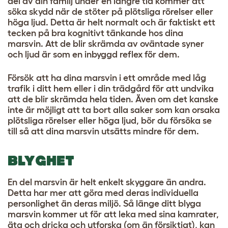
del av din familj under en längre tid kommer att
söka skydd när de stöter på plötsliga rörelser eller
höga ljud. Detta är helt normalt och är faktiskt ett
tecken på bra kognitivt tänkande hos dina
marsvin. Att de blir skrämda av oväntade syner
och ljud är som en inbyggd reflex för dem.
Försök att ha dina marsvin i ett område med låg
trafik i ditt hem eller i din trädgård för att undvika
att de blir skrämda hela tiden. Även om det kanske
inte är möjligt att ta bort alla saker som kan orsaka
plötsliga rörelser eller höga ljud, bör du försöka se
till så att dina marsvin utsätts mindre för dem.
BLYGHET
En del marsvin är helt enkelt skyggare än andra.
Detta har mer att göra med deras individuella
personlighet än deras miljö. Så länge ditt blyga
marsvin kommer ut för att leka med sina kamrater,
äta och dricka och utforska (om än försiktigt), kan