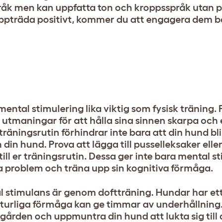
pråk men kan uppfatta ton och kroppsspråk utan 
uppträda positivt, kommer du att engagera dem bä
ental stimulering lika viktig som fysisk träning.
tmaningar för att hålla sina sinnen skarpa och
träningsrutin förhindrar inte bara att din hund bl
din hund. Prova att lägga till pusselleksaker elle
till er träningsrutin. Dessa ger inte bara mental 
a problem och träna upp sin kognitiva förmåga.
al stimulans är genom doftträning. Hundar har ett
naturliga förmåga kan ge timmar av underhållnin
ädgården och uppmuntra din hund att lukta sig till