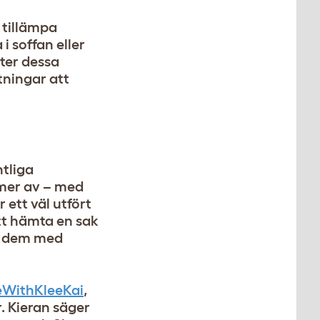
 tillämpa
i soffan eller
tter dessa
tningar att
tliga
 mer av – med
 ett väl utfört
att hämta en sak
s dem med
eWithKleeKai
,
. Kieran säger