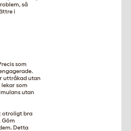
problem, så
ttre i
 Precis som
 engagerade.
ir uttråkad utan
r lekar som
stimulans utan
 otroligt bra
g. Göm
 dem. Detta