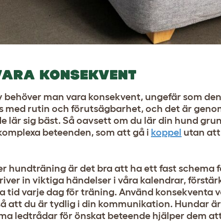
 VARA KONSEKVENT
tiv behöver man vara konsekvent, ungefär som den
ivs med rutin och förutsägbarhet, och det är gen
e lär sig bäst. Så oavsett om du lär din hund 
ra komplexa beteenden, som att gå i
koppel
utan att 
er hundträning är det bra att ha ett fast schema f
iver in viktiga händelser i våra kalendrar, förstär
a tid varje dag för träning. Använd konsekventa v
att du är tydlig i din kommunikation. Hundar är
mma ledtrådar för önskat beteende hjälper dem att