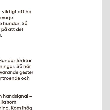
 viktigt att ha
 varje
de hundar. Så
 på att det
.
Hundar förlitar
ningar. Så när
svarande gester
förtroende och
en handsignal –
alla som
ring. Kom ihåg