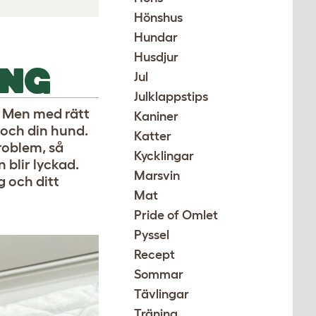
Hönshus
Hundar
Husdjur
ING
Jul
Julklappstips
. Men med rätt
Kaniner
 och din hund.
Katter
roblem, så
Kycklingar
n blir lyckad.
Marsvin
g och ditt
Mat
Pride of Omlet
Pyssel
Recept
Sommar
Tävlingar
Träning