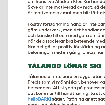
om hans två Alaskan Klee Kai hundar
Skye är inte motiverad av mat, så d
är motiverad av mat men blir lätt d
Positiv förstärkning handlar inte b
göra underverk, men det handlar o
och kanske till och med göra en få
när de associerar bra beteende med 
När det gäller positiv förstärkning är
belöningar med en gång, precis när
TÅLAMOD LÖNAR SIG
Tålamod är inte bara en dygd, utan 
Precis som vi människor, behöver våra
beteenden. Att skynda på processen l
det kommer till hundträning, ta ett
helloBARK!
säger, “träning är ett sä
deras individuella behov.”