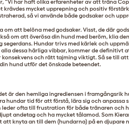
, “Vi har haft olika erfarenheter av att träna Co
et krävdes mycket upprepning och positiv förstär
istraherad, så vi använde både godsaker och upp
ara om att belöna med godsaker. Visst, de där go
ckså om att överösa din hund med beröm, klia d
nig segerdans. Hundar trivs med kärlek och uppm
alla dessa härliga vibbar, kommer de definitivt a
 konsekvens och rätt tajming viktigt. Så se till at
 din hund utför det önskade beteendet.
det är den hemliga ingrediensen i framgångsrik 
 hundar tid för att förstå, lära sig och anpassa si
eder ofta till frustration för både tränaren och 
 djupt andetag och ha mycket tålamod. Som Kiera
tt att knyta an till dem (hundarna) på en djupare n