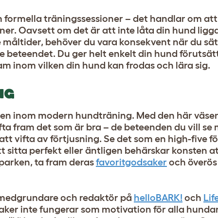
formella träningssessioner – det handlar om att
ner. Oavsett om det är att inte låta din hund ligga 
re måltider, behöver du vara konsekvent när du sä
de beteendet. Du ger helt enkelt din hund förutsät
am inom vilken din hund kan frodas och lära sig.
NG
rden inom modern hundträning. Med den här väsen
a fram det som är bra – de beteenden du vill se
t vifta av förtjusning. Se det som en high-five för
att sitta perfekt eller äntligen behärskar konsten 
 parken, ta fram deras
favoritgodsaker
och överö
s, medgrundare och redaktör på
helloBARK!
och
Lif
er inte fungerar som motivation för alla hundar