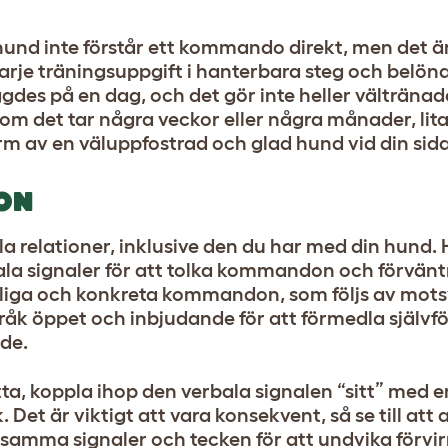
n hund inte förstår ett kommando direkt, men det är
arje träningsuppgift i hanterbara steg och belöna
gdes på en dag, och det gör inte heller välträna
 om det tar några veckor eller några månader, lita
rm av en väluppfostrad och glad hund vid din sida
ON
la relationer, inklusive den du har med din hund. 
bala signaler för att tolka kommandon och förvänt
dliga och konkreta kommandon, som följs av mot
språk öppet och inbjudande för att förmedla själv
de.
sitta, koppla ihop den verbala signalen “sitt” med 
et är viktigt att vara konsekvent, så se till att 
samma signaler och tecken för att undvika förvir