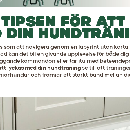
 TIPSEN FÖR ATT
 DIN HUNDTRÄN
s som att navigera genom en labyrint utan karta
d kan det bli en givande upplevelse för både dig
äggande kommandon eller tar itu med beteendep
 att lyckas med din hundträning
se till att träninge
eniorhundar och främjar ett starkt band mellan di