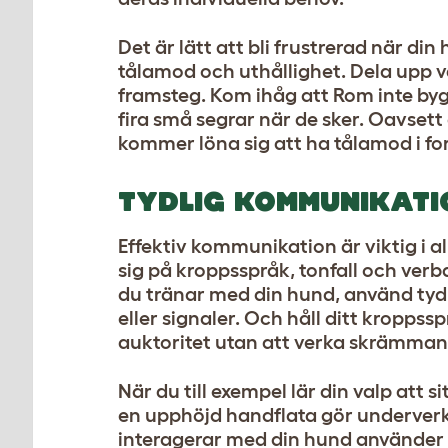
Det är lätt att bli frustrerad när di
tålamod och uthållighet. Dela upp v
framsteg. Kom ihåg att Rom inte byg
fira små segrar när de sker. Oavsett
kommer löna sig att ha tålamod i fo
TYDLIG KOMMUNIKATI
Effektiv kommunikation är viktig i al
sig på kroppsspråk, tonfall och ver
du tränar med din hund, använd ty
eller signaler. Och håll ditt kropps
auktoritet utan att verka skrämman
När du till exempel lär din valp att 
en upphöjd handflata gör underverk. D
interagerar med din hund använder 