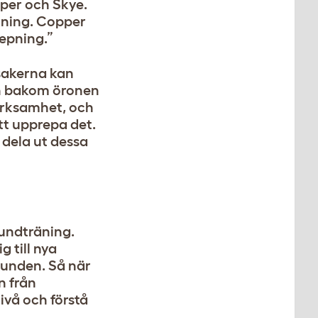
pper och Skye.
kning. Copper
repning.”
dsakerna kan
en bakom öronen
ärksamhet, och
tt upprepa det.
t dela ut dessa
hundträning.
g till nya
hunden. Så när
n från
ivå och förstå