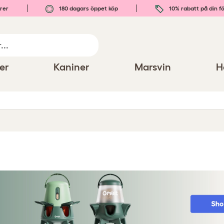
rer
180 dagars öppet köp
10% rabatt på din fö
er
Kaniner
Marsvin
H