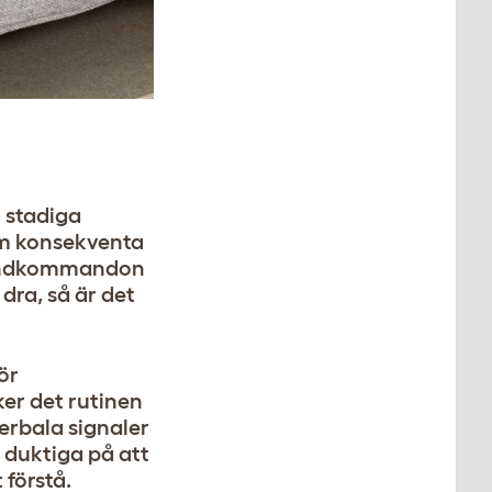
 stadiga
om konsekventa
grundkommandon
dra, så är det
ör
ker det rutinen
erbala signaler
 duktiga på att
 förstå.