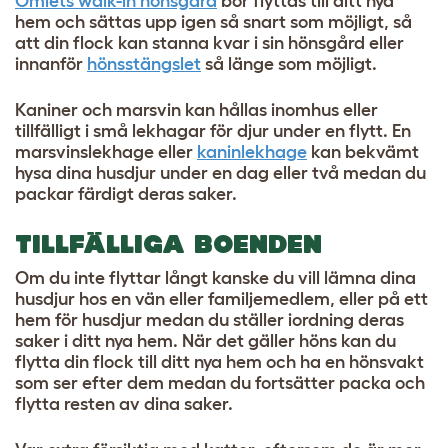
Omlets walk-in hönsgård
bör flyttas till ditt nya
hem och sättas upp igen så snart som möjligt, så
att din flock kan stanna kvar i sin hönsgård eller
innanför
hönsstängslet
så länge som möjligt.
Kaniner och marsvin kan hållas inomhus eller
tillfälligt i små lekhagar för djur under en flytt. En
marsvinslekhage
eller
kaninlekhage
kan bekvämt
hysa dina husdjur under en dag eller två medan du
packar färdigt deras saker.
TILLFÄLLIGA BOENDEN
Om du inte flyttar långt kanske du vill lämna dina
husdjur hos en vän eller familjemedlem, eller på ett
hem för husdjur medan du ställer iordning deras
saker i ditt nya hem. När det gäller höns kan du
flytta din flock till ditt nya hem och ha en
hönsvakt
som ser efter dem medan du fortsätter packa och
flytta resten av dina saker.