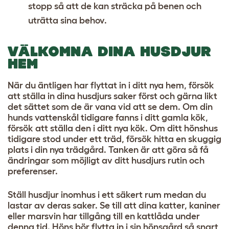
stopp så att de kan sträcka på benen och
uträtta sina behov.
VÄLKOMNA DINA HUSDJUR
HEM
När du äntligen har flyttat in i ditt nya hem, försök
att ställa in dina husdjurs saker först och gärna likt
det sättet som de är vana vid att se dem. Om din
hunds vattenskål tidigare fanns i ditt gamla kök,
försök att ställa den i ditt nya kök. Om ditt hönshus
tidigare stod under ett träd, försök hitta en skuggig
plats i din nya trädgård. Tanken är att göra så få
ändringar som möjligt av ditt husdjurs rutin och
preferenser.
Ställ husdjur inomhus i ett säkert rum medan du
lastar av deras saker. Se till att dina katter, kaniner
eller marsvin har tillgång till en kattlåda under
denna tid. Höns bör flytta in i sin hönsgård så snart