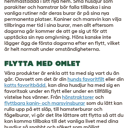
hemmastadda i sitt nya hem. Små husdjur som
parakiter och hamstrar bör falla tillbaka i sina
vanliga rutiner när deras burar är på sina nya
permanenta platser. Kaniner och marsvin kan vilja
tillbringa mer tid i sina burar, men allt eftersom
dagarna går kommer de att ge sig ut för att
upptäcka sin nya omgivning. Höns kanske inte
lägger ägg de första dagarna efter en flytt, vilket
är helt normalt under omständigheterna.
FLYTTA MED OMLET
Våra produkter är enkla att ta med sig vart du än
går. Oavsett om det är din
hunds favoritfilt
eller din
katts favoritbädd
, kan dina husdjur ha med sig en
favoritsak under en flytt eller under en tillfällig
vistelse hos vänner. Från
hönstraktorer
och
flyttbara kanin- och marsvinsburar
som du lätt kan
rulla upp på ett släp, till
hamsterburar
och
fågelburar
, vi gör det lite lättare att flytta så att du
kan komma tillbaka till det vanliga livet med dina
husdjur så snabbt och säkert som möjligt.