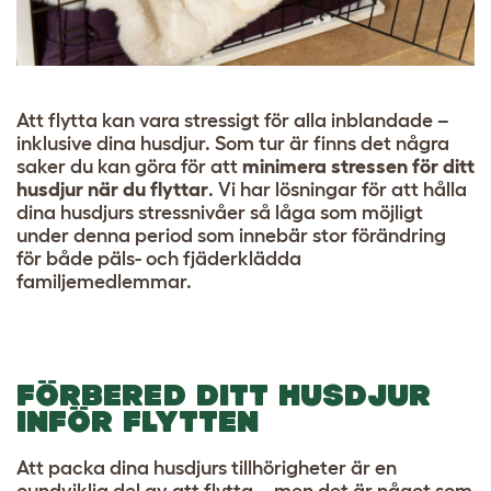
Att flytta kan vara stressigt för alla inblandade –
inklusive dina husdjur. Som tur är finns det några
saker du kan göra för att
minimera stressen för ditt
husdjur när du flyttar
. Vi har lösningar för att hålla
dina husdjurs stressnivåer så låga som möjligt
under denna period som innebär stor förändring
för både päls- och fjäderklädda
familjemedlemmar.
FÖRBERED DITT HUSDJUR
INFÖR FLYTTEN
Att packa dina husdjurs tillhörigheter är en
oundviklig del av att flytta – men det är något som