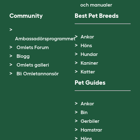
och manualer
Community
Best Pet Breeds
Ankor
Ambassadörsprogrammet
Höns
Omlets Forum
Hundar
Blogg
Kaniner
Omlets galleri
Katter
Bli Omletannonsör
Pet Guides
Ankor
Bin
Gerbiler
Hamstrar
Höns