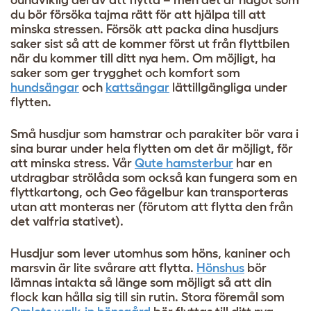
du bör försöka tajma rätt för att hjälpa till att
minska stressen. Försök att packa dina husdjurs
saker sist så att de kommer först ut från flyttbilen
när du kommer till ditt nya hem. Om möjligt, ha
saker som ger trygghet och komfort som
hundsängar
och
kattsängar
lättillgängliga under
flytten.
Små husdjur som hamstrar och parakiter bör vara i
sina burar under hela flytten om det är möjligt, för
att minska stress. Vår
Qute hamsterbur
har en
utdragbar strölåda som också kan fungera som en
flyttkartong, och
Geo fågelbur
kan transporteras
utan att monteras ner (förutom att flytta den från
det valfria stativet).
Husdjur som lever utomhus som höns, kaniner och
marsvin är lite svårare att flytta.
Hönshus
bör
lämnas intakta så länge som möjligt så att din
flock kan hålla sig till sin rutin. Stora föremål som