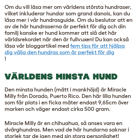
Om du vill läsa mer om
världens största hundraser
,
vilket inkluderar hundar som grand danois, kan du
läsa mer i vår
hundrasguide
. Om du beslutar att en
av de här hundraserna är perfekt för dig och din
familj kanske er hund kommer att slå det här
världsrekordet när den är fullvuxen! Du kan också
läsa vår bloggartikel med
fem tips för att hjälpa
dig välja den hundras som är perfekt för dig
!
VÄRLDENS MINSTA HUND
Den minsta hunden (mätt i mankhöjd) är Miracle
Milly från Dorado, Puerto Rico. Den här lilla hunden
som får plats i en ficka mäter endast 9,65cm över
marken och väger endast cirka 500 gram.
Miracle Milly är en
chihuahua, så anses vara en
dvärghundras
. Men vad de här hundarna saknar i
storlek tar de igen med sin stora personlighet!