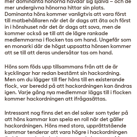
mer dominanta hönorna hävdar sig själva – och de
mer undergivna hönorna hittar sin plats.
Dominanta höns kommer vanligtvis att vara först
till matbehållaren när det är dags att äta och först
in i hönshuset när det är dags att sova, men de
kommer också se till att de lägre rankade
medlemmarna i flocken tas om hand. Ungefär som
en monarki där de högst uppsatta hönsen kommer
att se till att deras undersåtar tas om hand.
Höns som föds upp tillsammans från att de är
kycklingar har redan bestämt sin hackordning.
Men om du
lägger till fler höns till en existerande
flock
, var beredd på att hackordningen kan ändras
igen. Varje gång nya medlemmar läggs till i flocken
kommer hackordningen att ifrågasättas.
Intressant nog finns det en del saker som tyder på
att höns kammar kan spela en roll när det gäller
hackordningen. Höns med stora, upprättstående
kammar tenderar att vara högre i hackordningen