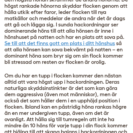
högst rankade hönorna skyddar flocken genom att
hålla utkik efter faror, leder flocken till nya
matkällor och meddelar de andra när det är dags
att gå och lägga sig. I sunda hackordningar ser
dominerande höns till att alla hönsen är inne i
hönshuset på natten och har en plats att sova på.
Se till att det finns gott om plats i ditt hönshus
så
att alla hönsen kan sova bekvämt på natten – en
dominant höna som bryr sig om sin flock kommer
bli stressad om resten av flocken är orolig.
Om du har en tupp i flocken kommer den nästan
alltid att vara högst upp i hackordningen. Deras
naturliga skyddsinstinkter är det som kan göra
dem aggressiva (även mot människor), men är
också det som håller dem i en upphöjd position i
flocken. Ibland kan en påstridig höna rankas högre
än en mer undergiven tupp, även om det är
ovanligt. Att hålla sig till tumregeln att inte ha
mindre än 10 höns för varje tupp i din flock kommer
att hjälpa till att skapa balans i hackordningen och