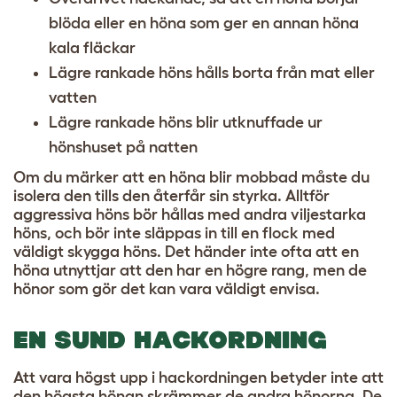
blöda eller en höna som ger en annan höna
kala fläckar
Lägre rankade höns hålls borta från mat eller
vatten
Lägre rankade höns blir utknuffade ur
hönshuset på natten
Om du märker att en höna blir mobbad måste du
isolera den tills den återfår sin styrka. Alltför
aggressiva höns bör hållas med andra viljestarka
höns, och bör inte släppas in till en flock med
väldigt skygga höns. Det händer inte ofta att en
höna utnyttjar att den har en högre rang, men de
hönor som gör det kan vara väldigt envisa.
EN SUND HACKORDNING
Att vara högst upp i hackordningen betyder inte att
den högsta hönan skrämmer de andra hönorna. De