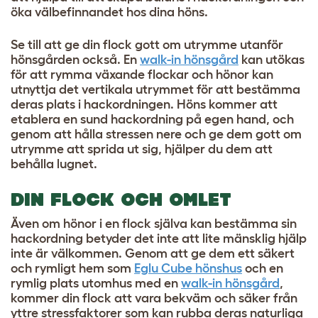
öka välbefinnandet hos dina höns.
Se till att ge din flock gott om utrymme utanför
hönsgården också. En
walk-in hönsgård
kan utökas
för att rymma växande flockar och hönor kan
utnyttja det vertikala utrymmet för att bestämma
deras plats i hackordningen. Höns kommer att
etablera en sund hackordning på egen hand, och
genom att hålla stressen nere och ge dem gott om
utrymme att sprida ut sig, hjälper du dem att
behålla lugnet.
DIN FLOCK OCH OMLET
Även om hönor i en flock själva kan bestämma sin
hackordning betyder det inte att lite mänsklig hjälp
inte är välkommen. Genom att ge dem ett säkert
och rymligt hem som
Eglu Cube hönshus
och en
rymlig plats utomhus med en
walk-in hönsgård
,
kommer din flock att vara bekväm och säker från
yttre stressfaktorer som kan rubba deras naturliga