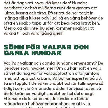
det är dags att sova, då lyder den! Hundar
bearbetar också miljöerna runt dem genom att
lukta, lyssna och titta. Efter att de har tagit in
många olika lukter och ljud på en gång behöver de
ofta en snabb tupplur för att bearbeta intrycken.
Men oroa dig inte, hunden kommer snabbt att
vakna till och vara igång igen!
SÖMN FÖR VALPAR OCH
GAMLA HUNDAR
Vad har valpar och gamla hundar gemensamt? De
behöver sova mycket mer! Om du har haft en valp
så vet du nog varför valpuppfostran ofta jämförs
med att uppfostra barn. Valpar är experter på att
ta en tupplur! De växer snabbt och är fullmogna så
tidigt som vid 6 månaders ålder för vissa raser, så
de förbränner väldigt snabbt en hel del energi.
Eftersom de leker en hel del under de första
månaderna behöver valpar chansen att vila