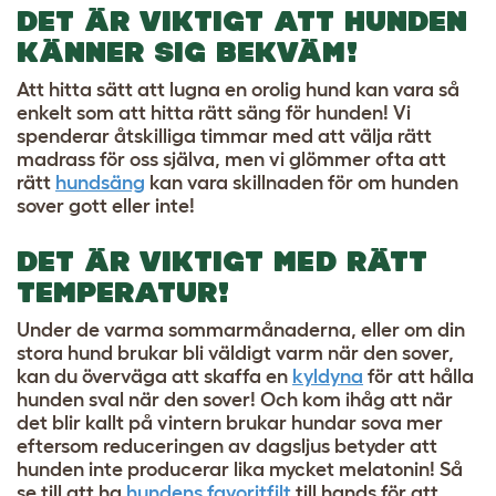
DET ÄR VIKTIGT ATT HUNDEN
KÄNNER SIG BEKVÄM!
Att hitta sätt att lugna en orolig hund kan vara så
enkelt som att hitta rätt säng för hunden! Vi
spenderar åtskilliga timmar med att välja rätt
madrass för oss själva, men vi glömmer ofta att
rätt
hundsäng
kan vara skillnaden för om hunden
sover gott eller inte!
DET ÄR VIKTIGT MED RÄTT
TEMPERATUR!
Under de varma sommarmånaderna, eller om din
stora hund brukar bli väldigt varm när den sover,
kan du överväga att skaffa en
kyldyna
för att hålla
hunden sval när den sover! Och kom ihåg att när
det blir kallt på vintern brukar hundar sova mer
eftersom reduceringen av dagsljus betyder att
hunden inte producerar lika mycket melatonin! Så
se till att ha
hundens favoritfilt
till hands för att