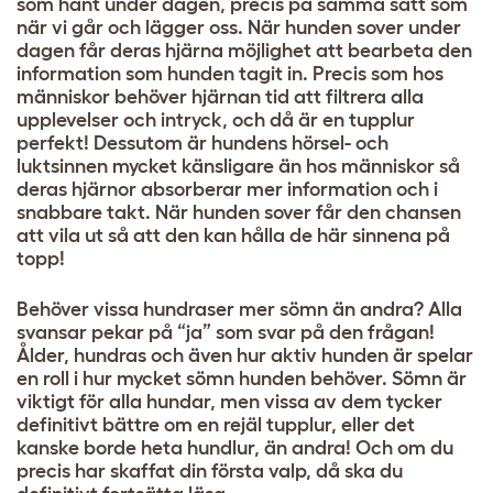
som hänt under dagen, precis på samma sätt som
när vi går och lägger oss. När hunden sover under
dagen får deras hjärna möjlighet att bearbeta den
information som hunden tagit in. Precis som hos
människor behöver hjärnan tid att filtrera alla
upplevelser och intryck, och då är en tupplur
perfekt! Dessutom är hundens hörsel- och
luktsinnen mycket känsligare än hos människor så
deras hjärnor absorberar mer information och i
snabbare takt. När hunden sover får den chansen
att vila ut så att den kan hålla de här sinnena på
topp!
Behöver vissa hundraser mer sömn än andra? Alla
svansar pekar på “ja” som svar på den frågan!
Ålder, hundras och även hur aktiv hunden är spelar
en roll i hur mycket sömn hunden behöver. Sömn är
viktigt för alla hundar, men vissa av dem tycker
definitivt bättre om en rejäl tupplur, eller det
kanske borde heta hundlur, än andra! Och om du
precis har skaffat din första valp, då ska du