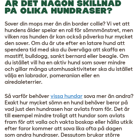
ÄR DET NÅGON SKILLNAD
PÅ OLIKA HUNDRASER?
Sover din mops mer än din border collie? Vi vet att
hundens ålder spelar en roll för sömnmönstret, men
vilken ras hunden är kan också påverka hur mycket
den sover. Om du är ute efter en latare hund att
spendera tid med ska du överväga att skaffa en
mastiff, bulldogg, sankt bernard eller beagle. Om
du istället vill ha en aktiv hund som sover mindre
och gillar många utomhusaktiviteter ska du istället
välja en labrador, pomeranian eller en
airedaleterrier.
Så varför behöver
vissa hundar
sova mer än andra?
Exakt hur mycket sömn en hund behöver beror på
vad just den hundrasen har avlats fram för. Det är
till exempel mindre troligt att hundar som avlats
fram för att valla och vakta boskap eller hålla utkik
efter faror kommer att sova lika ofta på dagen
som andra hundraser. Dessutom brukar större