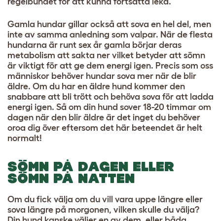
regelbundet för att kunna fortsätta leka.
Gamla hundar gillar också att sova en hel del, men
inte av samma anledning som valpar. När de flesta
hundarna är runt sex år gamla börjar deras
metabolism att sakta ner vilket betyder att sömn
är viktigt för att ge dem energi igen. Precis som oss
människor behöver hundar sova mer när de blir
äldre. Om du har en äldre hund kommer den
snabbare att bli trött och behöva sova för att ladda
energi igen. Så om din hund sover 18-20 timmar om
dagen när den blir äldre är det inget du behöver
oroa dig över eftersom det här beteendet är helt
normalt!
SÖMN PÅ DAGEN ELLER
SÖMN PÅ NATTEN
Om du fick välja om du vill vara uppe längre eller
sova längre på morgonen, vilken skulle du välja?
Din hund kanske väljer en av dem, eller båda,