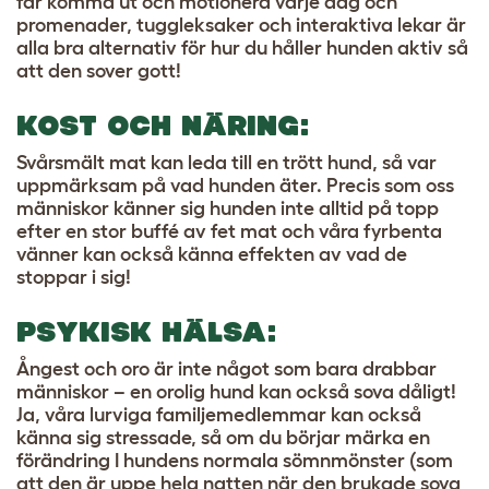
får komma ut och motionera varje dag och
promenader, tuggleksaker och interaktiva lekar är
alla bra alternativ för hur du håller hunden aktiv så
att den sover gott!
KOST OCH NÄRING:
Svårsmält mat kan leda till en trött hund, så var
uppmärksam på vad hunden äter. Precis som oss
människor känner sig hunden inte alltid på topp
efter en stor buffé av fet mat och våra fyrbenta
vänner kan också känna effekten av vad de
stoppar i sig!
PSYKISK HÄLSA:
Ångest och oro är inte något som bara drabbar
människor – en orolig hund kan också sova dåligt!
Ja, våra lurviga familjemedlemmar kan också
känna sig stressade, så om du börjar märka en
förändring I hundens normala sömnmönster (som
att den är uppe hela natten när den brukade sova