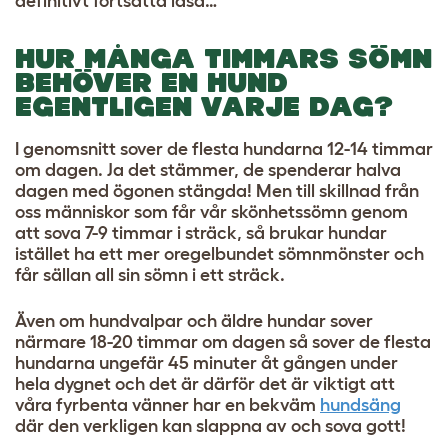
definitivt fortsätta läsa…
HUR MÅNGA TIMMARS SÖMN
BEHÖVER EN HUND
EGENTLIGEN VARJE DAG?
I genomsnitt sover de flesta hundarna 12-14 timmar
om dagen. Ja det stämmer, de spenderar halva
dagen med ögonen stängda! Men till skillnad från
oss människor som får vår skönhetssömn genom
att sova 7-9 timmar i sträck, så brukar hundar
istället ha ett mer oregelbundet sömnmönster och
får sällan all sin sömn i ett sträck.
Även om hundvalpar och äldre hundar sover
närmare 18-20 timmar om dagen så sover de flesta
hundarna ungefär 45 minuter åt gången under
hela dygnet och det är därför det är viktigt att
våra fyrbenta vänner har en bekväm
hundsäng
där den verkligen kan slappna av och sova gott!