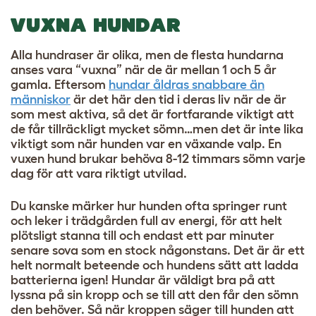
VUXNA HUNDAR
Alla hundraser är olika, men de flesta hundarna
anses vara “vuxna” när de är mellan 1 och 5 år
gamla. Eftersom
hundar åldras snabbare än
människor
är det här den tid i deras liv när de är
som mest aktiva, så det är fortfarande viktigt att
de får tillräckligt mycket sömn…men det är inte lika
viktigt som när hunden var en växande valp. En
vuxen hund brukar behöva 8-12 timmars sömn varje
dag för att vara riktigt utvilad.
Du kanske märker hur hunden ofta springer runt
och leker i trädgården full av energi, för att helt
plötsligt stanna till och endast ett par minuter
senare sova som en stock någonstans. Det är är ett
helt normalt beteende och hundens sätt att ladda
batterierna igen! Hundar är väldigt bra på att
lyssna på sin kropp och se till att den får den sömn
den behöver. Så när kroppen säger till hunden att