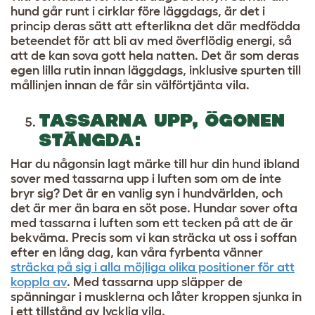
hund går runt i cirklar före läggdags, är det i
princip deras sätt att efterlikna det där medfödda
beteendet för att bli av med överflödig energi, så
att de kan sova gott hela natten. Det är som deras
egen lilla rutin innan läggdags, inklusive spurten till
mållinjen innan de får sin välförtjänta vila.
TASSARNA UPP, ÖGONEN
STÄNGDA:
Har du någonsin lagt märke till hur din hund ibland
sover med tassarna upp i luften som om de inte
bryr sig? Det är en vanlig syn i hundvärlden, och
det är mer än bara en söt pose. Hundar sover ofta
med tassarna i luften som ett tecken på att de är
bekväma. Precis som vi kan sträcka ut oss i soffan
efter en lång dag, kan våra fyrbenta vänner
sträcka på sig i alla möjliga olika positioner för att
koppla av
. Med tassarna upp släpper de
spänningar i musklerna och låter kroppen sjunka in
i ett tillstånd av lycklig vila.