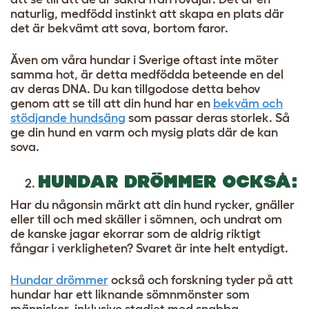
naturlig, medfödd instinkt att skapa en plats där
det är bekvämt att sova, bortom faror.
Även om våra hundar i Sverige oftast inte möter
samma hot, är detta medfödda beteende en del
av deras DNA. Du kan tillgodose detta behov
genom att se till att din hund har en
bekväm och
stödjande hundsäng
som passar deras storlek. Så
ge din hund en varm och mysig plats där de kan
sova.
HUNDAR DRÖMMER OCKSÅ:
Har du någonsin märkt att din hund rycker, gnäller
eller till och med skäller i sömnen, och undrat om
de kanske jagar ekorrar som de aldrig riktigt
fångar i verkligheten? Svaret är inte helt entydigt.
Hundar drömmer
också och forskning tyder på att
hundar har ett liknande sömnmönster som
människor, inklusive stadiet med snabba