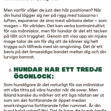
Men varför väljer de just den här positionen? När
din hund lägger sig ner på rygg med tassarna i
luften, exponerar de sina mest sårbara delar – som
magen – för världen. Det kan verka kontraintuitivt
för oss människor, men för hundar är det ett tecken
på tillit och trygghet. Genom att visa upp sin mjuka
mage talar de om för dig att de känner sig helt
trygga och tillfreds med sin omgivning. Det är ett
bevis på det ömsesidiga bandet mellan dig och din
lurviga kamrat.
HUNDAR HAR ETT TREDJE
ÖGONLOCK:
Som hundägare är det naturligt för oss människor
att vilja titta på våra hundar när de sover. Men
ibland kanske du märker att ett öga nästan ser ut
som om det fortfarande är öppet medan
snarkningarna fortfarande fyller rummet. Är din
hund halvt vaken? Nej. Det är bara din hunds tredje