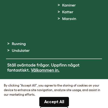
Kaniner
Katter
Marsvin
Ruvning
Undulater
Ställ oväntade frågor. Uppfinn något
fantastiskt.
Välkommen in.
Terms of Use
By clicking "Accept All", you agree to the storing of cookies on your
Cookie & Privacy Policy
device to enhance site navigation, analyze site usage, and assist in
Cookie Settings
our marketing efforts.
Sitemap
Accept All
VAT-nummer: SE502080795301