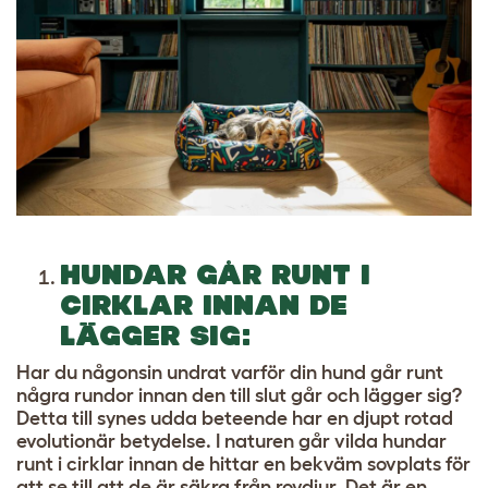
HUNDAR GÅR RUNT I
CIRKLAR INNAN DE
LÄGGER SIG:
Har du någonsin undrat varför din hund går runt
några rundor innan den till slut går och lägger sig?
Detta till synes udda beteende har en djupt rotad
evolutionär betydelse. I naturen går vilda hundar
runt i cirklar innan de hittar en bekväm sovplats för
att se till att de är säkra från rovdjur. Det är en