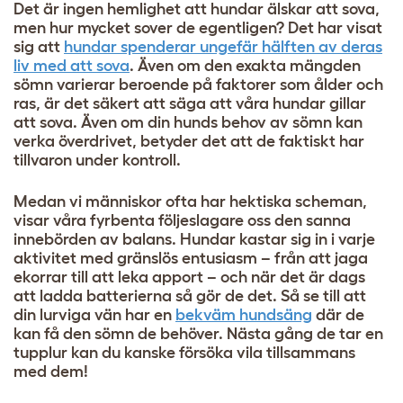
Det är ingen hemlighet att hundar älskar att sova,
men hur mycket sover de egentligen? Det har visat
sig att
hundar spenderar ungefär hälften av deras
liv med att sova
. Även om den exakta mängden
sömn varierar beroende på faktorer som ålder och
ras, är det säkert att säga att våra hundar gillar
att sova. Även om din hunds behov av sömn kan
verka överdrivet, betyder det att de faktiskt har
tillvaron under kontroll.
Medan vi människor ofta har hektiska scheman,
visar våra fyrbenta följeslagare oss den sanna
innebörden av balans. Hundar kastar sig in i varje
aktivitet med gränslös entusiasm – från att jaga
ekorrar till att leka apport – och när det är dags
att ladda batterierna så gör de det. Så se till att
din lurviga vän har en
bekväm hundsäng
där de
kan få den sömn de behöver. Nästa gång de tar en
tupplur kan du kanske försöka vila tillsammans
med dem!