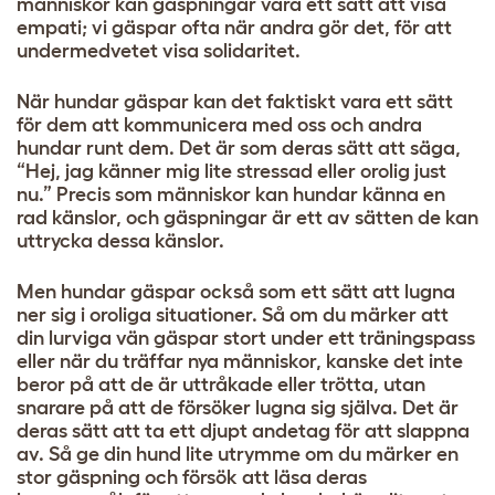
människor kan gäspningar vara ett sätt att visa
empati; vi gäspar ofta när andra gör det, för att
undermedvetet visa solidaritet.
När hundar gäspar kan det faktiskt vara ett sätt
för dem att kommunicera med oss ​​och andra
hundar runt dem. Det är som deras sätt att säga,
“Hej, jag känner mig lite stressad eller orolig just
nu.” Precis som människor kan hundar känna en
rad känslor, och gäspningar är ett av sätten de kan
uttrycka dessa känslor.
Men hundar gäspar också som ett sätt att lugna
ner sig i oroliga situationer. Så om du märker att
din lurviga vän gäspar stort under ett träningspass
eller när du träffar nya människor, kanske det inte
beror på att de är uttråkade eller trötta, utan
snarare på att de försöker lugna sig själva. Det är
deras sätt att ta ett djupt andetag för att slappna
av. Så ge din hund lite utrymme om du märker en
stor gäspning och försök att läsa deras