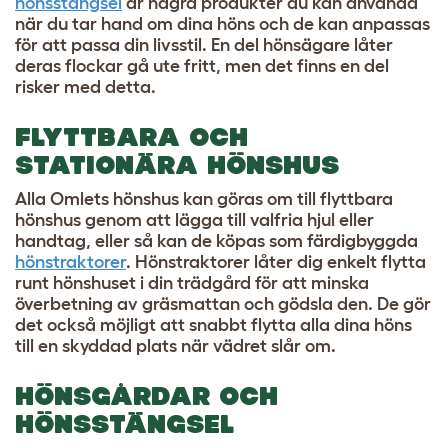
hönsstängsel
är några produkter du kan använda
när du tar hand om dina höns och de kan anpassas
för att passa din livsstil. En del hönsägare låter
deras flockar gå ute fritt, men det finns en del
risker med detta.
FLYTTBARA OCH
STATIONÄRA HÖNSHUS
Alla Omlets hönshus kan göras om till flyttbara
hönshus genom att lägga till valfria hjul eller
handtag, eller så kan de köpas som färdigbyggda
hönstraktorer
. Hönstraktorer låter dig enkelt flytta
runt hönshuset i din trädgård för att minska
överbetning av gräsmattan och gödsla den. De gör
det också möjligt att snabbt flytta alla dina höns
till en skyddad plats när vädret slår om.
HÖNSGÅRDAR OCH
HÖNSSTÄNGSEL