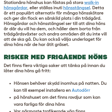
Stationära hönshus kan fästas på stora
walk-in
hönsgårdar
, eller ställas inuti
hönsstängsel
. Detta
är ett populärt alternativ för många hönsskötare
och ger din flock en särskild plats i din trädgård.
Hönsgårdar och hönsstängsel ser till att dina höns
är där du vill ha dem, och håller dem borta från
trädgårdsväxter och andra områden dit du inte vill
att de ska gå. Du kan också välja underlaget för
dina höns när de har ätit gräset.
RISKER MED FRIGÅENDE HÖNS
Det finns flera viktiga saker att tänka på innan du
låter dina höns gå fritt:
Hönsen behöver skydd inomhus på natten. Du
kan till exempel installera en
Autodörr
på hönshuset om det finns
rovdjur
som kan
vara farliga för dina höns
Var närmaste trafikerade väg finns