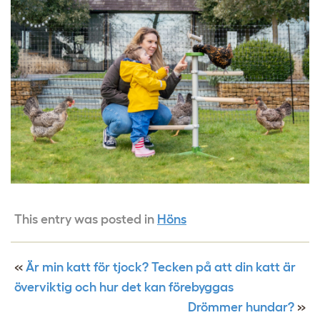
This entry was posted in
Höns
«
Är min katt för tjock? Tecken på att din katt är
överviktig och hur det kan förebyggas
Drömmer hundar?
»