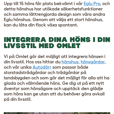
Upp till 15 höns får plats bekvämt i vår
Eglu Pro
, och
detta hönshus har utökade säkerhetsfunktioner
och samma lättrengjorda design som våra andra
Eglu hönshus. Genom att välja ett stort hönshus,
kan du låta din flock växa spontant.
INTEGRERA DINA HÖNS I DIN
LIVSSTIL MED OMLET
Vi på Omlet gör det möjligt att integrera hönsen i
din livsstil. Hos oss hittar du
hönshus
,
hönsgårdar
,
och vår unika
Autodörr
som passar både
storstadsträdgårdar och trädgårdar på
landsbygden och som gör det möjligt för alla att ha
glada och välmående höns. Ge dig ut på ett nytt
äventyr som hönsägare och upptäck den glädje
som höns kan ge utan att du behöver göra avkall
på din livsstil.