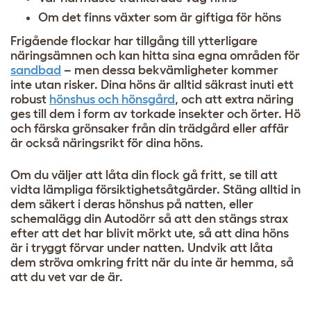
Om det finns växter som är giftiga för höns
Frigående flockar har tillgång till ytterligare
näringsämnen och kan hitta sina egna områden för
sandbad
– men dessa bekvämligheter kommer
inte utan risker. Dina höns är alltid säkrast inuti ett
robust
hönshus och hönsgård
, och att extra näring
ges till dem i form av torkade insekter och örter. Hö
och färska grönsaker från din trädgård eller affär
är också näringsrikt för dina höns.
Om du väljer att låta din flock gå fritt, se till att
vidta lämpliga försiktighetsåtgärder. Stäng alltid in
dem säkert i deras hönshus på natten, eller
schemalägg din Autodörr så att den stängs strax
efter att det har blivit mörkt ute, så att dina höns
är i tryggt förvar under natten. Undvik att låta
dem ströva omkring fritt när du inte är hemma, så
att du vet var de är.