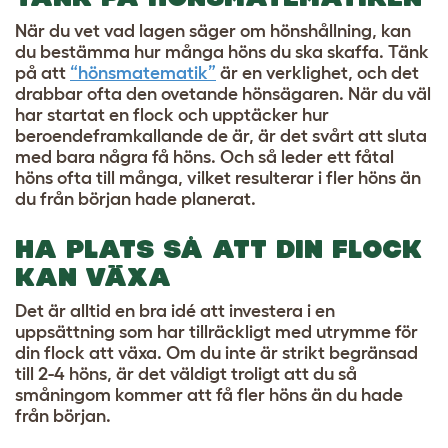
När du vet vad lagen säger om hönshållning, kan
du bestämma hur många höns du ska skaffa. Tänk
på att
“hönsmatematik”
är en verklighet, och det
drabbar ofta den ovetande hönsägaren. När du väl
har startat en flock och upptäcker hur
beroendeframkallande de är, är det svårt att sluta
med bara några få höns. Och så leder ett fåtal
höns ofta till många, vilket resulterar i fler höns än
du från början hade planerat.
HA PLATS SÅ ATT DIN FLOCK
KAN VÄXA
Det är alltid en bra idé att investera i en
uppsättning som har tillräckligt med utrymme för
din flock att växa. Om du inte är strikt begränsad
till 2-4 höns, är det väldigt troligt att du så
småningom kommer att få fler höns än du hade
från början.