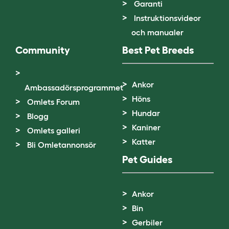
Garanti
Instruktionsvideor
och manualer
Community
Best Pet Breeds
Ankor
Ambassadörsprogrammet
Höns
Omlets Forum
Hundar
Blogg
Kaniner
Omlets galleri
Katter
Bli Omletannonsör
Pet Guides
Ankor
Bin
Gerbiler