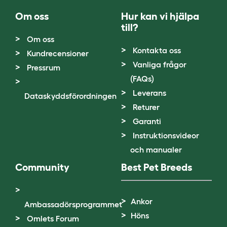
Om oss
Hur kan vi hjälpa
till?
Om oss
Kontakta oss
Kundrecensioner
Vanliga frågor
Pressrum
(FAQs)
Leverans
Dataskyddsförordningen
Returer
Garanti
Instruktionsvideor
och manualer
Community
Best Pet Breeds
Ankor
Ambassadörsprogrammet
Höns
Omlets Forum